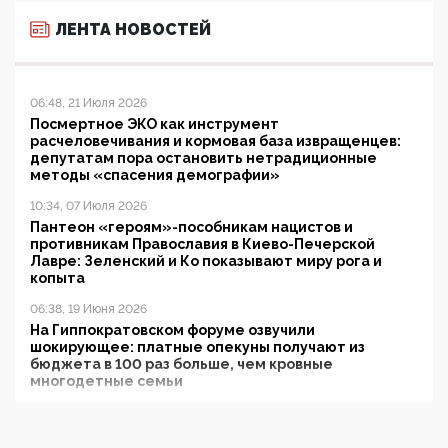
ЛЕНТА НОВОСТЕЙ
06:48, 21 Июля 2026
Посмертное ЭКО как инструмент
расчеловечивания и кормовая база извращенцев:
депутатам пора остановить нетрадиционные
методы «спасения демографии»
10:34, 07 Июля 2026
Пантеон «героям»-пособникам нацистов и
противникам Православия в Киево-Печерской
Лавре: Зеленский и Ко показывают миру рога и
копыта
06:38, 19 Июня 2026
На Гиппократовском форуме озвучили
шокирующее: платные опекуны получают из
бюджета в 100 раз больше, чем кровные
многодетные семьи
05:00, 13 Июня 2026
Разбор учебника Обществознания под редакцией