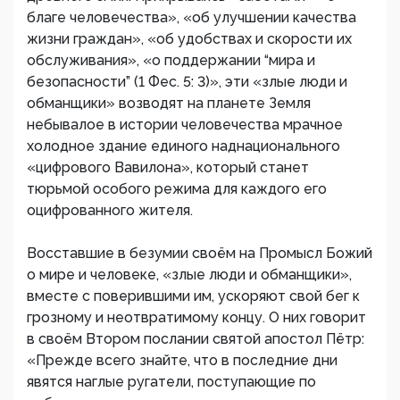
благе человечества», «об улучшении качества
жизни граждан», «об удобствах и скорости их
обслуживания», «о поддержании “мира и
безопасности” (1 Фес. 5: 3)», эти «злые люди и
обманщики» возводят на планете Земля
небывалое в истории человечества мрачное
холодное здание единого наднационального
«цифрового Вавилона», который станет
тюрьмой особого режима для каждого его
оцифрованного жителя.
Восставшие в безумии своём на Промысл Божий
о мире и человеке, «злые люди и обманщики»,
вместе с поверившими им, ускоряют свой бег к
грозному и неотвратимому концу. О них говорит
в своём Втором послании святой апостол Пётр:
«Прежде всего знайте, что в последние дни
явятся наглые ругатели, поступающие по