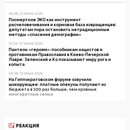
06:48, 21 Июля 2026
Посмертное ЭКО как инструмент
расчеловечивания и кормовая база извращенцев:
депутатам пора остановить нетрадиционные
методы «спасения демографии»
10:34, 07 Июля 2026
Пантеон «героям»-пособникам нацистов и
противникам Православия в Киево-Печерской
Лавре: Зеленский и Ко показывают миру рога и
копыта
06:38, 19 Июня 2026
На Гиппократовском форуме озвучили
шокирующее: платные опекуны получают из
бюджета в 100 раз больше, чем кровные
многодетные семьи
05:00, 13 Июня 2026
Разбор учебника Обществознания под редакцией
Медведева: суверенитет, традиционные ценности
и немного двоемыслия
РЕАКЦИЯ
11:53, 09 Июня 2026