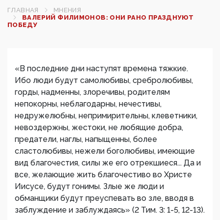
ГЛАВНАЯ
МНЕНИЯ
ВАЛЕРИЙ ФИЛИМОНОВ: ОНИ РАНО ПРАЗДНУЮТ
ПОБЕДУ
«В последние дни наступят времена тяжкие.
Ибо люди будут самолюбивы, сребролюбивы,
горды, надменны, злоречивы, родителям
непокорны, неблагодарны, нечестивы,
недружелюбны, непримирительны, клеветники,
невоздержны, жестоки, не любящие добра,
предатели, наглы, напыщенны, более
сластолюбивы, нежели боголюбивы, имеющие
вид благочестия, силы же его отрекшиеся... Да и
все, желающие жить благочестиво во Христе
Иисусе, будут гонимы. Злые же люди и
обманщики будут преуспевать во зле, вводя в
заблуждение и заблуждаясь» (2 Тим. 3: 1-5, 12-13).