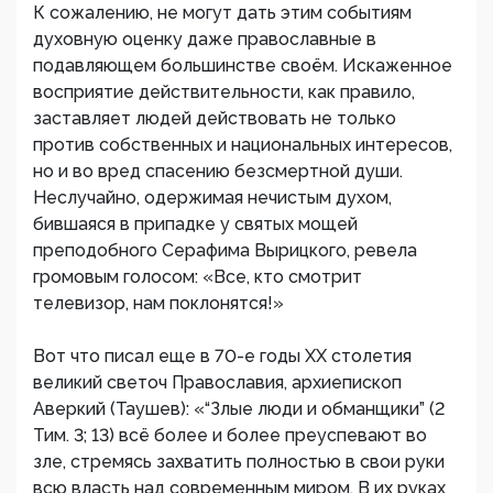
К сожалению, не могут дать этим событиям
духовную оценку даже православные в
подавляющем большинстве своём. Искаженное
восприятие действительности, как правило,
заставляет людей действовать не только
против собственных и национальных интересов,
но и во вред спасению безсмертной души.
Неслучайно, одержимая нечистым духом,
бившаяся в припадке у святых мощей
преподобного Серафима Вырицкого, ревела
громовым голосом: «Все, кто смотрит
телевизор, нам поклонятся!»
Вот что писал еще в 70-е годы ХХ столетия
великий светоч Православия, архиепископ
Аверкий (Таушев): «“Злые люди и обманщики” (2
Тим. 3; 13) всё более и более преуспевают во
зле, стремясь захватить полностью в свои руки
всю власть над современным миром. В их руках