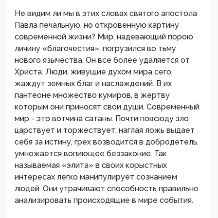
Не видим ли мы в этих словах святого апостола
Павла печальную, но откровенную картину
современной жизни? Мир, надевающий порою
личину «благочестия», погрузился во тьму
нового язычества. Он все более удаляется от
Христа. Люди, живущие духом мира сего,
жаждут земных благ и наслаждений. В их
пантеоне множество кумиров, в жертву
которым они приносят свои души. Современный
мир - это вотчина сатаны. Почти повсюду зло
царствует и торжествует, наглая ложь выдает
себя за истину, грех возводится в добродетель,
умножается вопиющее беззаконие. Так
называемая «элита» в своих корыстных
интересах легко манипулирует сознанием
людей. Они утрачивают способность правильно
анализировать происходящие в мире события.