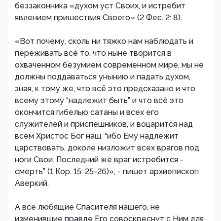
беззаконника «духом уст Своих, и истребит
явлением пришествия Своего» (2 Фес. 2: 8).
«Вот почему, сколь ни тяжко нам наблюдать и
переживать всё то, что ныне творится в
охваченном безумием современном мире, мы не
должны поддаваться унынию и падать духом,
зная, к тому же, что всё это предсказано и что
всему этому “надлежит быть” и что всё это
окончится гибелью сатаны и всех его
служителей и приспешников, и воцарится над
всем Христос Бог наш, “ибо Ему надлежит
царствовать, доколе низложит всех врагов под
ноги Свои. Последний же враг истребится -
смерть” (1 Кор. 15: 25-26)», - пишет архиепископ
Аверкий.
А все любящие Спасителя нашего, не
изменившие правде Его совоскреснут с Ним для