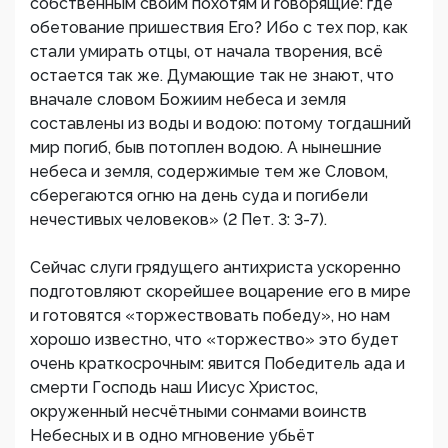
собственным своим похотям и говорящие: где
обетование пришествия Его? Ибо с тех пор, как
стали умирать отцы, от начала творения, всё
остается так же. Думающие так не знают, что
вначале словом Божиим небеса и земля
составлены из воды и водою: потому тогдашний
мир погиб, быв потоплен водою. А нынешние
небеса и земля, содержимые тем же Словом,
сберегаются огню на день суда и погибели
нечестивых человеков» (2 Пет. 3: 3-7).
Сейчас слуги грядущего антихриста ускоренно
подготовляют скорейшее воцарение его в мире
и готовятся «торжествовать победу», но нам
хорошо известно, что «торжество» это будет
очень краткосрочным: явится Победитель ада и
смерти Господь наш Иисус Христос,
окруженный несчётными сонмами воинств
Небесных и в одно мгновение убьёт