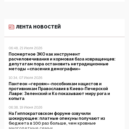
ЛЕНТА НОВОСТЕЙ
06:48, 21 Июля 2026
Посмертное ЭКО как инструмент
расчеловечивания и кормовая база извращенцев:
депутатам пора остановить нетрадиционные
методы «спасения демографии»
10:34, 07 Июля 2026
Пантеон «героям»-пособникам нацистов и
противникам Православия в Киево-Печерской
Лавре: Зеленский и Ко показывают миру рога и
копыта
06:38, 19 Июня 2026
На Гиппократовском форуме озвучили
шокирующее: платные опекуны получают из
бюджета в 100 раз больше, чем кровные
многодетные семьи