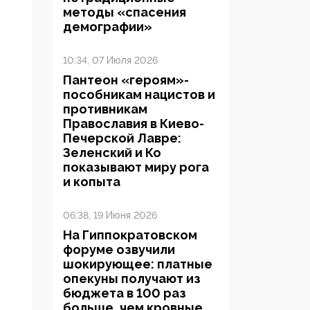
методы «спасения
демографии»
10:34, 07 Июля 2026
Пантеон «героям»-
пособникам нацистов и
противникам
Православия в Киево-
Печерской Лавре:
Зеленский и Ко
показывают миру рога
и копыта
06:38, 19 Июня 2026
На Гиппократовском
форуме озвучили
шокирующее: платные
опекуны получают из
бюджета в 100 раз
больше, чем кровные