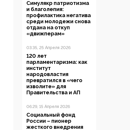
Симулякр патриотизма
и благолепия:
профилактика негатива
среди молодежи снова
отдана на откуп
«движперам»
03:35, 25 Апреля 2026
120 лет
парламентаризма: как
институт
народовластия
превратился в «чего
изволите» для
Правительства и АП
06:29, 15 Апреля 2026
Социальный фонд
России – пионер
жесткого внедрения