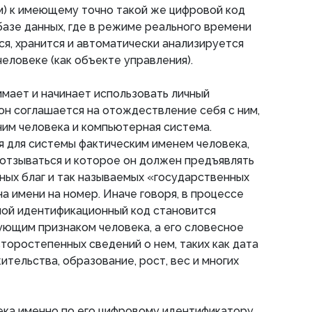
м) к имеющему точно такой же цифровой код
базе данных, где в режиме реального времени
я, хранится и автоматически анализируется
человеке (как объекте управления).
имает и начинает использовать личный
он соглашается на отождествление себя с ним,
им человека и компьютерная система.
 для системы фактическим именем человека,
отзываться и которое он должен предъявлять
ных благ и так называемых «государственных
а имени на номер. Иначе говоря, в процессе
мой идентификационный код становится
ующим признаком человека, а его словесное
второстепенных сведений о нем, таких как дата
тельства, образование, рост, вес и многих
ка именно по его цифровому идентификатору,