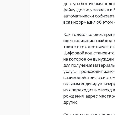
доступа (ключевым поле
файлу-досье человека в 
автоматически собираетс
вся информация об этом 
Как только человек прин
идентификационный код, 
также отождествляет с н
Цифровой код становится
на которое он вынужден 
для получения материаль
услуг». Происходит замен
взаимодействия с систе
главным индивидуализир
имя переходит в разряд 
рождения, адрес места жи
других.
Система опознает челове