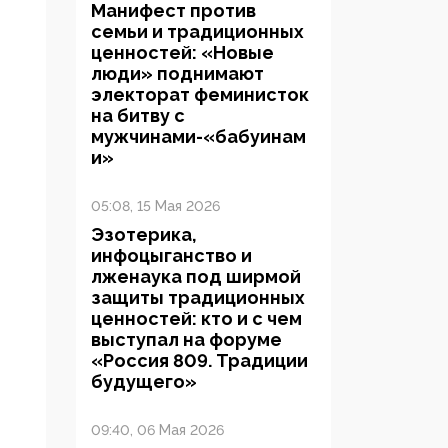
Манифест против
семьи и традиционных
ценностей: «Новые
люди» поднимают
электорат феминисток
на битву с
мужчинами-«бабуинам
и»
05:08, 15 Мая 2026
Эзотерика,
инфоцыганство и
лженаука под ширмой
защиты традиционных
ценностей: кто и с чем
выступал на форуме
«Россия 809. Традиции
будущего»
09:40, 06 Мая 2026