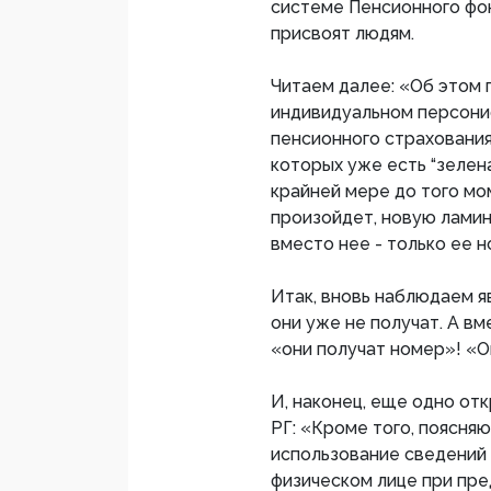
системе Пенсионного фон
присвоят людям.
Читаем далее: «Об этом г
индивидуальном персони
пенсионного страхования..
которых уже есть “зелена
крайней мере до того мом
произойдет, новую ламин
вместо нее - только ее н
Итак, вновь наблюдаем я
они уже не получат. А вм
«они получат номер»! «Он
И, наконец, еще одно о
РГ: «Кроме того, поясняю
использование сведений
физическом лице при пр