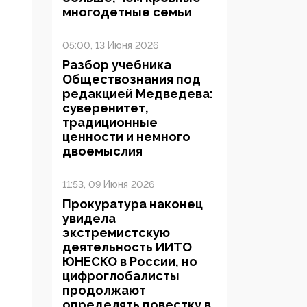
многодетные семьи
05:00, 13 Июня 2026
Разбор учебника
Обществознания под
редакцией Медведева:
суверенитет,
традиционные
ценности и немного
двоемыслия
11:53, 09 Июня 2026
Прокуратура наконец
увидела
экстремистскую
деятельность ИИТО
ЮНЕСКО в России, но
цифроглобалисты
продолжают
определять повестку в