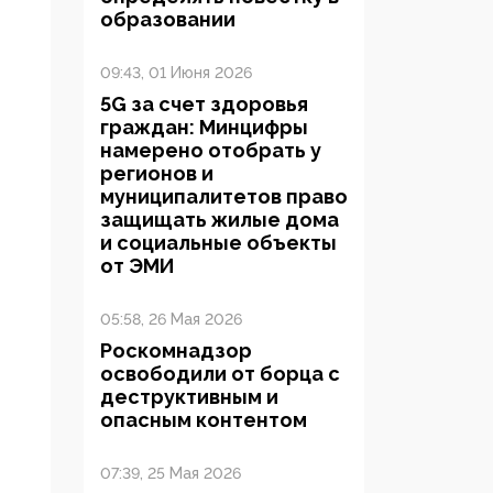
образовании
09:43, 01 Июня 2026
5G за счет здоровья
граждан: Минцифры
намерено отобрать у
регионов и
муниципалитетов право
защищать жилые дома
и социальные объекты
от ЭМИ
05:58, 26 Мая 2026
Роскомнадзор
освободили от борца с
деструктивным и
опасным контентом
07:39, 25 Мая 2026