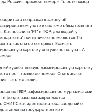
да России... присвоят номер». То есть номер
оворится в поправках к закону об
фицированном учете в системе обязательного
. Как пояснили "РГ" в ПФР, для людей, у
я карточка”, почти ничего не меняется. По
ента, как они ее потеряют. Если это
ированную карточку они уже не получат. А
омер».
вный курьёз: «новую ламинированную карточку
есто нее - только ее номер». Опять значит
и» - это же люди...
ткровение ПФР, зафиксированное журналистами
т в фонде, законом закрепляется
 о СНИЛС как идентификатора сведений о
едоставлении государственных и