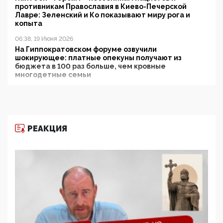
противникам Православия в Киево-Печерской
Лавре: Зеленский и Ко показывают миру рога и
копыта
06:38, 19 Июня 2026
На Гиппократовском форуме озвучили
шокирующее: платные опекуны получают из
бюджета в 100 раз больше, чем кровные
многодетные семьи
05:00, 13 Июня 2026
Разбор учебника Обществознания под редакцией
Медведева: суверенитет, традиционные ценности
и немного двоемыслия
РЕАКЦИЯ
11:53, 09 Июня 2026
Прокуратура наконец увидела экстремистскую
деятельность ИИТО ЮНЕСКО в России, но
цифроглобалисты продолжают определять
повестку в образовании
09:43, 01 Июня 2026
5G за счет здоровья граждан: Минцифры намерено
отобрать у регионов и муниципалитетов право
защищать жилые дома и социальные объекты от
ЭМИ