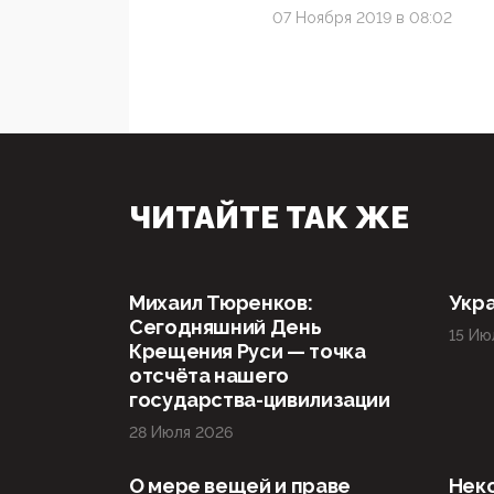
07 Ноября 2019 в 08:02
ЧИТАЙТЕ ТАК ЖЕ
Михаил Тюренков:
Укра
Сегодняшний День
15 Ию
Крещения Руси — точка
отсчёта нашего
государства-цивилизации
28 Июля 2026
О мере вещей и праве
Нек