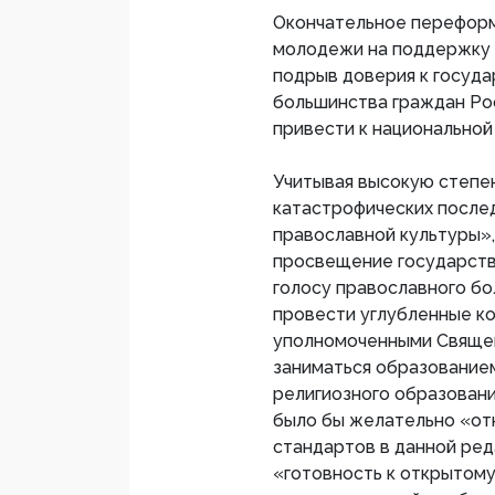
Окончательное переформ
молодежи на поддержку 
подрыв доверия к госуда
большинства граждан Рос
привести к национальной
Учитывая высокую степе
катастрофических после
православной культуры»
просвещение государств
голосу православного б
провести углубленные к
уполномоченными Свяще
заниматься образование
религиозного образовани
было бы желательно «от
стандартов в данной ре
«готовность к открытом