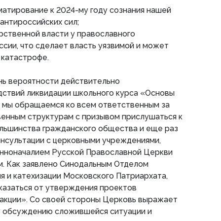
атирование к 2024-му году сознания нашей
антироссийских сил;
рственной власти у православного
сии, что сделает власть уязвимой и может
 катастрофе.
нь вероятности действительно
дствий ликвидации школьного курса «Основы
, мы обращаемся ко всем ответственным за
енным структурам с призывом прислушаться к
ольшинства гражданского общества и еще раз
онсультации с церковными учреждениями,
нноначалием Русской Православной Церкви
м. Как заявлено Синодальным Отделом
я и катехизации Московского Патриархата,
казаться от утверждения проектов
дакции». Со своей стороны Церковь выражает
у обсуждению сложившейся ситуации и