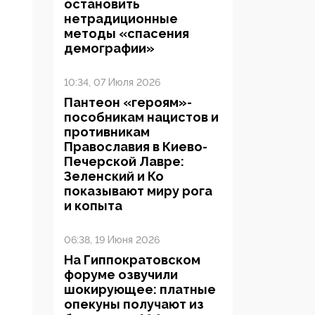
остановить
нетрадиционные
методы «спасения
демографии»
10:34, 07 Июля 2026
Пантеон «героям»-
пособникам нацистов и
противникам
Православия в Киево-
Печерской Лавре:
Зеленский и Ко
показывают миру рога
и копыта
06:38, 19 Июня 2026
На Гиппократовском
форуме озвучили
шокирующее: платные
опекуны получают из