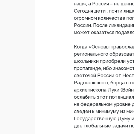
наш», а Россия – не ценн
Сегодня дети , почти лиш
огромном количестве по
России. После ликвидаци
может оказаться подавл
Когда «Основы правосла
регионального образова
школьники приобрели ус
пропаганде, ибо знакомс
светочей России от Нес
Радонежского, борца с о
архиепископа Луки (Войн
ослабить этот потенциал
на федеральном уровне 
сведен к минимуму из ми
Государственную Думу и
две глобальные задачи п