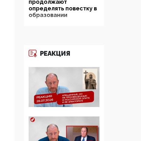
продолжают
определять повестку в
образовании
09:43, 01 Июня 2026
5G за счет здоровья
граждан: Минцифры
намерено отобрать у
РЕАКЦИЯ
регионов и
муниципалитетов право
защищать жилые дома
и социальные объекты
от ЭМИ
05:58, 26 Мая 2026
Роскомнадзор
освободили от борца с
деструктивным и
опасным контентом