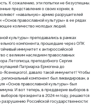
ость. К сожалению, эти попытки не безуспешны.
енные представления о своих корнях, в
полняют «навальную» армию разрушителей
и «Основ православной культуры» в ее рядах
яющее количество молодых людей.
вной культуры» преподавались в рамках
тельного компонента, прошедшие через ОПК
тойчивый иммунитет к антироссийской
тво с великим наследием православных
тора Летописца, преподобного Сергия
ккупацией Патриарха Ермогена до
о-Ясенецкого), давало такой иммунитет! Чтобы
, региональный компонент был ликвидирован, а
для «Основ православной культуры» был
нимума. И вот теперь, в преддверие выборов в
 выборов президента в 2024-м году, решаются
о разрушению Российской государственности: