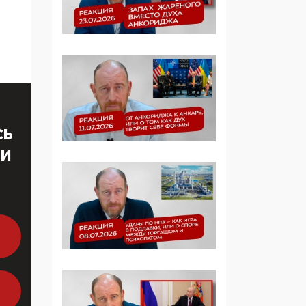
07:39, 25 Мая 2026
Манифест против
семьи и традиционных
ценностей: «Новые
люди» поднимают
электорат феминисток
на битву с
мужчинами-«бабуинам
и»
СЬ
ТИ
05:08, 15 Мая 2026
Эзотерика,
инфоцыганство и
лженаука под ширмой
защиты традиционных
ценностей: кто и с чем
выступал на форуме
«Россия 809. Традиции
будущего»