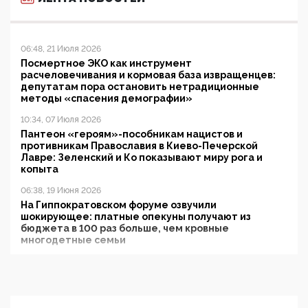
06:48, 21 Июля 2026
Посмертное ЭКО как инструмент
расчеловечивания и кормовая база извращенцев:
депутатам пора остановить нетрадиционные
методы «спасения демографии»
10:34, 07 Июля 2026
Пантеон «героям»-пособникам нацистов и
противникам Православия в Киево-Печерской
Лавре: Зеленский и Ко показывают миру рога и
копыта
06:38, 19 Июня 2026
На Гиппократовском форуме озвучили
шокирующее: платные опекуны получают из
бюджета в 100 раз больше, чем кровные
многодетные семьи
05:00, 13 Июня 2026
Разбор учебника Обществознания под редакцией
Медведева: суверенитет, традиционные ценности
и немного двоемыслия