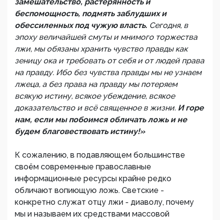
замешательство, растерянность и
беспомощность, подмять заблудших и
обессиленных под чужую власть.
Сегодня, в
эпоху величайшей смуты и мнимого торжества
лжи, мы обязаны хранить чувство правды как
зеницу ока и требовать от себя и от людей права
на правду. Ибо без чувства правды мы не узнаем
лжеца, а без права на правду мы потеряем
всякую истину, всякое убеждение, всякое
доказательство и всё священное в жизни.
И горе
нам, если мы побоимся обличать ложь и не
будем благовествовать истину!»
К сожалению, в подавляющем большинстве
своём современные православные
информационные ресурсы крайне редко
обличают вопиющую ложь. Светские -
конкретно служат отцу лжи - диаволу, почему
мы и называем их средствами массовой