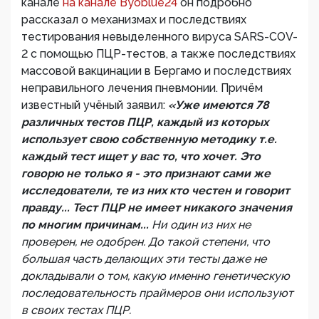
канале
на канале Byoblue24
он подробно
рассказал о механизмах и последствиях
тестирования невыделенного вируса SARS-COV-
2 с помощью ПЦР-тестов, а также последствиях
массовой вакцинации в Бергамо и последствиях
неправильного лечения пневмонии. Причём
известный учёный заявил:
«Уже имеются 78
различных тестов ПЦР, каждый из которых
использует свою собственную методику т.е.
каждый тест ищет у вас то, что хочет. Это
говорю не только я - это признают сами же
исследователи, те из них кто честен и говорит
правду... Тест ПЦР не имеет никакого значения
по многим причинам...
Ни один из них не
проверен, не одобрен. До такой степени, что
большая часть делающих эти тесты даже не
докладывали о том, какую именно генетическую
последовательность праймеров они используют
в своих тестах ПЦР.