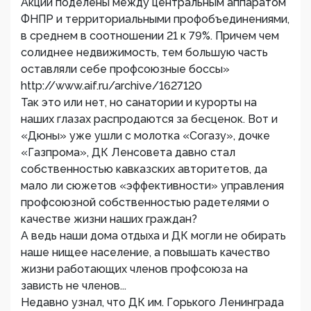
Акции поделены между центральным аппаратом
ФНПР и территориальными профобъединениями,
в среднем в соотношении 21 к 79%. Причем чем
солиднее недвижимость, тем большую часть
оставляли себе профсоюзные боссы»
http://www.aif.ru/archive/1627120
Так это или нет, но санатории и курорты на
наших глазах распродаются за бесценок. Вот и
«Дюны» уже ушли с молотка «Согазу», дочке
«Газпрома», ДК Ленсовета давно стал
собственностью кавказских авторитетов, да
мало ли сюжетов «эффективности» управления
профсоюзной собственностью радетелями о
качестве жизни наших граждан?
А ведь наши дома отдыха и ДК могли не обирать
наше нищее население, а повышать качество
жизни работающих членов профсоюза на
зависть не членов...
Недавно узнал, что ДК им. Горького Ленинграда