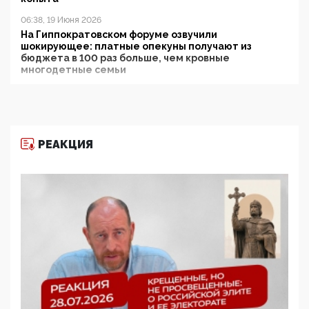
06:38, 19 Июня 2026
На Гиппократовском форуме озвучили
шокирующее: платные опекуны получают из
бюджета в 100 раз больше, чем кровные
многодетные семьи
05:00, 13 Июня 2026
Разбор учебника Обществознания под редакцией
Медведева: суверенитет, традиционные ценности
и немного двоемыслия
РЕАКЦИЯ
11:53, 09 Июня 2026
Прокуратура наконец увидела экстремистскую
деятельность ИИТО ЮНЕСКО в России, но
цифроглобалисты продолжают определять
повестку в образовании
09:43, 01 Июня 2026
5G за счет здоровья граждан: Минцифры намерено
отобрать у регионов и муниципалитетов право
защищать жилые дома и социальные объекты от
ЭМИ
05:58, 26 Мая 2026
Роскомнадзор освободили от борца с