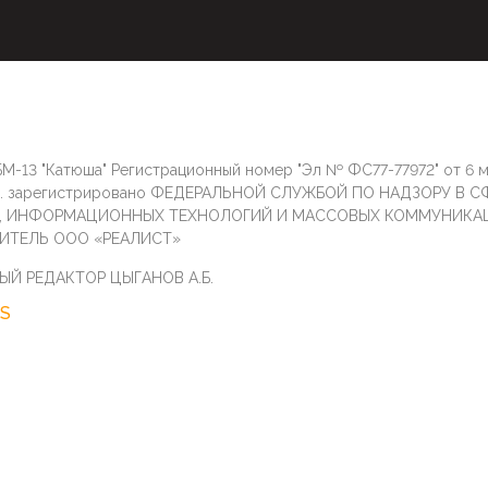
М-13 "Катюша" Регистрационный номер "Эл № ФС77-77972" от 6 
г. зарегистрировано ФЕДЕРАЛЬНОЙ СЛУЖБОЙ ПО НАДЗОРУ В С
И, ИНФОРМАЦИОННЫХ ТЕХНОЛОГИЙ И МАССОВЫХ КОММУНИКА
ИТЕЛЬ ООО «РЕАЛИСТ»
ЫЙ РЕДАКТОР ЦЫГАНОВ А.Б.
S