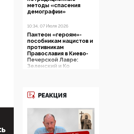
методы «спасения
демографии»
10:34, 07 Июля 2026
Пантеон «героям»-
пособникам нацистов и
противникам
Православия в Киево-
Печерской Лавре:
Зеленский и Ко
показывают миру рога
и копыта
06:38, 19 Июня 2026
РЕАКЦИЯ
На Гиппократовском
форуме озвучили
шокирующее: платные
опекуны получают из
бюджета в 100 раз
СЬ
больше, чем кровные