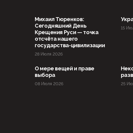
Михаил Тюренков:
Укра
Сегодняшний День
15 Ию
Крещения Руси — точка
отсчёта нашего
государства-цивилизации
28 Июля 2026
О мере вещей и праве
Нек
выбора
раз
08 Июля 2026
25 Ию