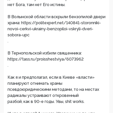
нет Бога, там нет Его истины.
В Волынской области вскрыли бензопилой двери
храма: https://politexpert.net/140841-storonniki-
novoi-cerkvi-ukrainy-benzopiloi-vskryli-dveri-
sobora-upc
.
В Тернопольской избили священника:
https://tass.ru/proisshestviya/6073962
.
Как я и предполагал, если в Киеве «власти»
планируют отнимать храмы
псевдоюридическими методами, то на местах
радикалы устраивают откровенный
разбой, как в 90-е годы. Увы, shit works.