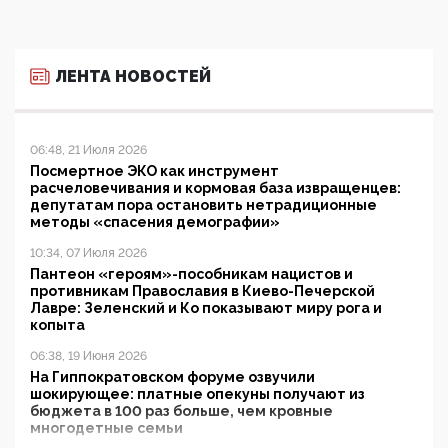
ЛЕНТА НОВОСТЕЙ
06:48, 21 Июля 2026
Посмертное ЭКО как инструмент
расчеловечивания и кормовая база извращенцев:
депутатам пора остановить нетрадиционные
методы «спасения демографии»
10:34, 07 Июля 2026
Пантеон «героям»-пособникам нацистов и
противникам Православия в Киево-Печерской
Лавре: Зеленский и Ко показывают миру рога и
копыта
06:38, 19 Июня 2026
На Гиппократовском форуме озвучили
шокирующее: платные опекуны получают из
бюджета в 100 раз больше, чем кровные
многодетные семьи