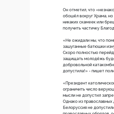
Он отметил, что «незнак
обошёл вокруг Храма, но
никаких скамеек или бреш
получить частичку Благод
«Не ожидали мы, что пом
зашуганные батюшки изну
Скоро полностью перейд
защищать молодёжь буде
добровольной катакомбно
допустила!» - пишет поли
«Президент католическ
ограничить число верующ
мысли не допустил запре
Однако из православных 
Белоруссия не допустили
православных обрядов, о