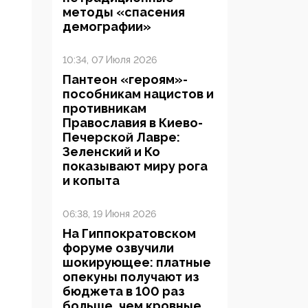
методы «спасения
демографии»
10:34, 07 Июля 2026
Пантеон «героям»-
пособникам нацистов и
противникам
Православия в Киево-
Печерской Лавре:
Зеленский и Ко
показывают миру рога
и копыта
06:38, 19 Июня 2026
На Гиппократовском
форуме озвучили
шокирующее: платные
опекуны получают из
бюджета в 100 раз
больше, чем кровные