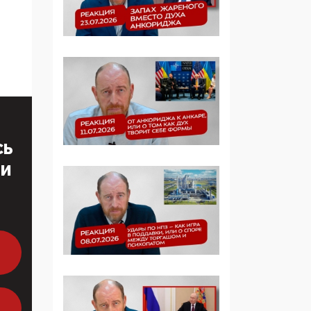
Манифест против
семьи и традиционных
ценностей: «Новые
люди» поднимают
электорат феминисток
на битву с
мужчинами-«бабуинам
и»
05:08, 15 Мая 2026
СЬ
Эзотерика,
ТИ
инфоцыганство и
лженаука под ширмой
защиты традиционных
ценностей: кто и с чем
выступал на форуме
«Россия 809. Традиции
будущего»
09:40, 06 Мая 2026