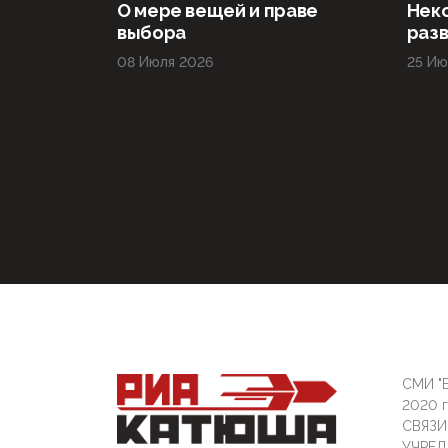
О мере вещей и праве
Нек
выбора
раз
08 Июля 2026
25 Ию
СМИ "Б
2020 
СВЯЗ
УЧРЕД