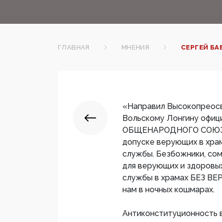
ГЛАВНАЯ
МНЕНИЯ
СЕРГЕЙ Б
«Направил Высокопреос
Вольскому Лонгину офи
ОБЩЕНАРОДНОГО СОЮЗА в
допуске верующих в хра
службы. Безбожники, сом
для верующих и здоровых
службы в храмах БЕЗ В
нам в ночных кошмарах.
Антиконституционность 