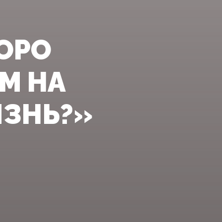
КОРО
М НА
ЗНЬ?»