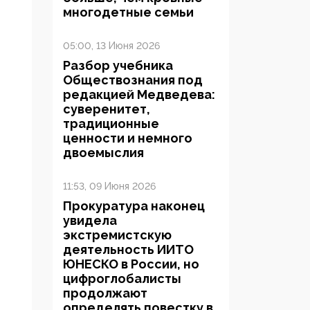
многодетные семьи
05:00, 13 Июня 2026
Разбор учебника
Обществознания под
редакцией Медведева:
суверенитет,
традиционные
ценности и немного
двоемыслия
11:53, 09 Июня 2026
Прокуратура наконец
увидела
экстремистскую
деятельность ИИТО
ЮНЕСКО в России, но
цифроглобалисты
продолжают
определять повестку в