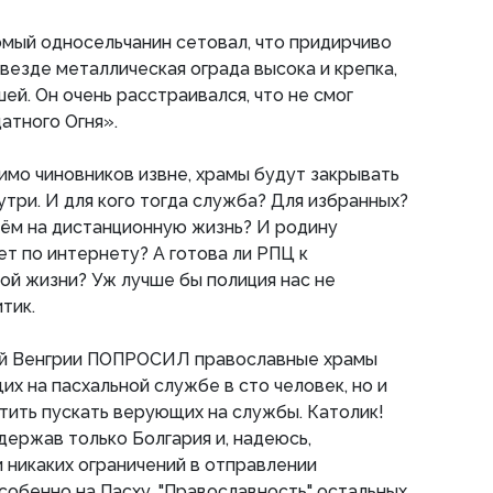
омый односельчанин сетовал, что придирчиво
 везде металлическая ограда высока и крепка,
ей. Он очень расстраивался, что не смог
атного Огня».
имо чиновников извне, храмы будут закрывать
три. И для кого тогда служба? Для избранных?
ём на дистанционную жизнь? И родину
т по интернету? А готова ли РПЦ к
й жизни? Уж лучше бы полиция нас не
тик.
ой Венгрии ПОПРОСИЛ православные храмы
их на пасхальной службе в сто человек, но и
тить пускать верующих на службы. Католик!
держав только Болгария и, надеюсь,
 никаких ограничений в отправлении
собенно на Пасху. "Православность" остальных