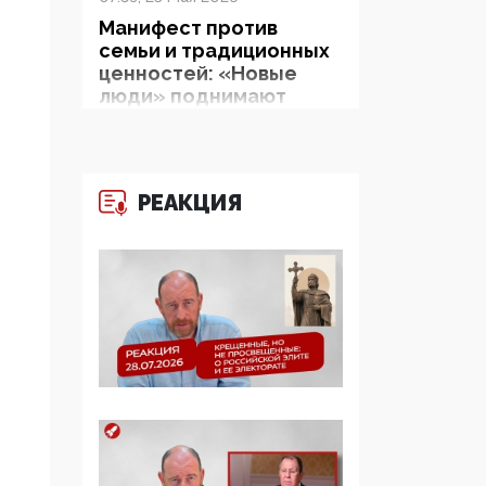
Манифест против
семьи и традиционных
ценностей: «Новые
люди» поднимают
электорат феминисток
на битву с
мужчинами-«бабуинам
и»
РЕАКЦИЯ
05:08, 15 Мая 2026
Эзотерика,
инфоцыганство и
лженаука под ширмой
защиты традиционных
ценностей: кто и с чем
выступал на форуме
«Россия 809. Традиции
будущего»
09:40, 06 Мая 2026