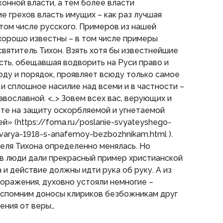
онной власти, а тем более власти
е грехов власть имущих – как раз лучшая
 том числе русского. Примеров из нашей
 хорошо известны – в том числе примеры
 святитель Тихон. Взять хотя бы известнейшие
асть, обещавшая водворить на Руси право и
оду и порядок, проявляет всюду только самое
и сплошное насилие над всеми и в частности –
вославной. <…> Зовем всех вас, верующих и
ьте на защиту оскорбляемой и угнетаемой
й» (https://foma.ru/poslanie-svyateyshego-
anvarya-1918-s-anafemoy-bezbozhnikam.html ).
теля Тихона определенно менялась. Но
в люди дали прекрасный пример христианской
 и действие должны идти рука об руку. А из
поражения, духовно устояли немногие –
вспомним доносы клириков безбожникам друг
чения от веры…