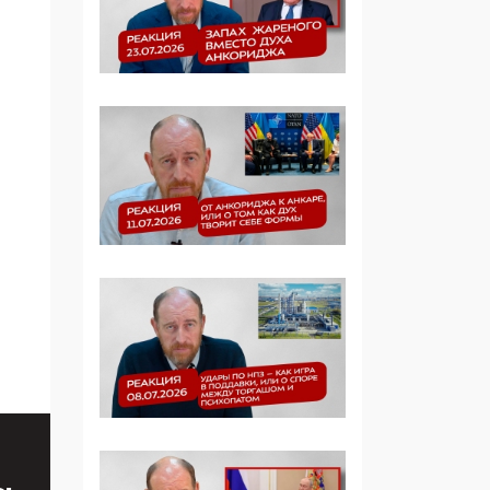
Симулякр патриотизма
и благолепия:
профилактика негатива
среди молодежи снова
отдана на откуп
«движперам»
03:35, 25 Апреля 2026
120 лет
парламентаризма: как
институт
народовластия
превратился в «чего
изволите» для
Правительства и АП
06:29, 15 Апреля 2026
Социальный фонд
России – пионер