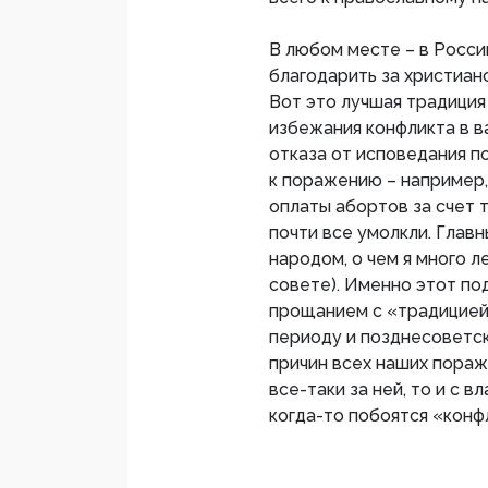
В любом месте – в Росси
благодарить за христианс
Вот это лучшая традиция
избежания конфликта в 
отказа от исповедания п
к поражению – например,
оплаты абортов за счет т
почти все умолкли. Главн
народом, о чем я много 
совете). Именно этот по
прощанием с «традицией
периоду и позднесоветск
причин всех наших пораже
все-таки за ней, то и с 
когда-то побоятся «конф