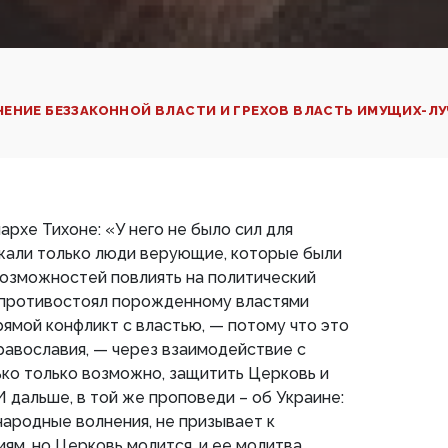
ЧЕНИЕ БЕЗЗАКОННОЙ ВЛАСТИ И ГРЕХОВ ВЛАСТЬ ИМУЩИХ-Л
рхе Тихоне: «У него не было сил для
ужали только люди верующие, которые были
возможностей повлиять на политический
н противостоял порожденному властями
прямой конфликт с властью, — потому что это
равославия, — через взаимодействие с
ько только возможно, защитить Церковь и
И дальше, в той же проповеди – об Украине:
ародные волнения, не призывает к
ям, но Церковь молится, и ее молитва