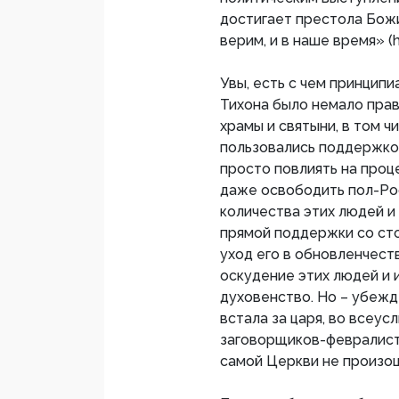
достигает престола Божи
верим, и в наше время» (h
Увы, есть с чем принципи
Тихона было немало пра
храмы и святыни, в том ч
пользовались поддержкой
просто повлиять на проце
даже освободить пол-Ро
количества этих людей и
прямой поддержки со сто
уход его в обновленчеств
оскудение этих людей и 
духовенство. Но – убежде
встала за царя, во всеу
заговорщиков-февралисто
самой Церкви не произош