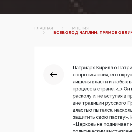
ГЛАВНАЯ
МНЕНИЯ
ВСЕВОЛОД ЧАПЛИН: ПРЯМОЕ ОБЛИ
Патриарх Кирилл о Патриа
сопротивления, его окр
лишены власти и любых 
процесс в стране. <…> О
расколу и, не вступая в 
вне традиции русского П
властью пытался, наскол
защитить свою паству». 
«Церковь не поднимает н
политическим выступлени