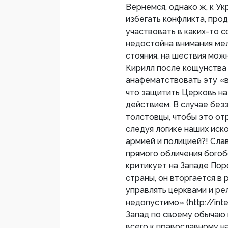
Вернемся, однако ж, к У
избегать конфликта, про
участвовать в каких-то 
недостойна внимания мел
стояния, на шествия мож
Кирилл после кощунства 
анафематствовать эту «вл
что защитить Церковь н
действием. В случае без
толстовцы, чтобы это от
следуя логике наших иск
армией и полицией?! Слав
прямого обличения богоб
критикует на Западе По
страны, он вторгается в
управлять церквами и р
недопустимо» (http://inter
Запад по своему обычаю 
всего к православному н