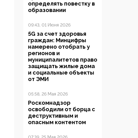
определять повестку в
образовании
09:43, 01 Июня 2026
5G за счет здоровья
граждан: Минцифры
намерено отобрать у
регионов и
муниципалитетов право
защищать жилые дома
и социальные объекты
от ЭМИ
05:58, 26 Мая 2026
Роскомнадзор
освободили от борца с
деструктивным и
опасным контентом
07:39, 25 Мая 2026