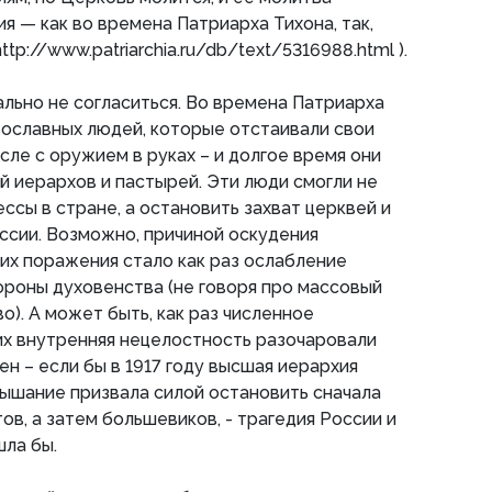
я — как во времена Патриарха Тихона, так,
ttp://www.patriarchia.ru/db/text/5316988.html ).
ально не согласиться. Во времена Патриарха
вославных людей, которые отстаивали свои
исле с оружием в руках – и долгое время они
 иерархов и пастырей. Эти люди cмогли не
ссы в стране, а остановить захват церквей и
ссии. Возможно, причиной оскудения
 их поражения стало как раз ослабление
роны духовенства (не говоря про массовый
о). А может быть, как раз численное
их внутренняя нецелостность разочаровали
н – если бы в 1917 году высшая иерархия
слышание призвала силой остановить сначала
в, а затем большевиков, - трагедия России и
ла бы.