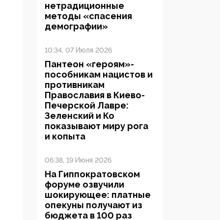
нетрадиционные
методы «спасения
демографии»
10:34, 07 Июля 2026
Пантеон «героям»-
пособникам нацистов и
противникам
Православия в Киево-
Печерской Лавре:
Зеленский и Ко
показывают миру рога
и копыта
06:38, 19 Июня 2026
На Гиппократовском
форуме озвучили
шокирующее: платные
опекуны получают из
бюджета в 100 раз