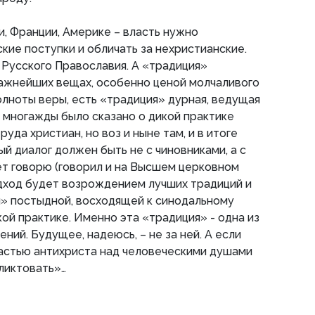
и, Франции, Америке – власть нужно
кие поступки и обличать за нехристианские.
 Русского Православия. А «традиция»
важнейших вещах, особенно ценой молчаливого
олноты веры, есть «традиция» дурная, ведущая
 многажды было сказано о дикой практике
руда христиан, но воз и ныне там, и в итоге
ый диалог должен быть не с чиновниками, а с
лет говорю (говорил и на Высшем церковном
дход будет возрождением лучших традиций и
» постыдной, восходящей к синодальному
ой практике. Именно эта «традиция» - одна из
ний. Будущее, надеюсь, – не за ней. А если
властью антихриста над человеческими душами
ликтовать»…