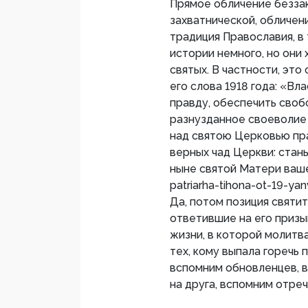
Прямое обличение беззак
захватнической, обличени
традиция Православия, в
истории немного, но они
святых. В частности, это
его слова 1918 года: «Вл
правду, обеспечить своб
разнузданное своеволие 
над святою Церковью пра
верных чад Церкви: стан
ныне святой Матери ваше
patriarha-tihona-ot-19-y
Да, потом позиция святи
ответившие на его призы
жизни, в которой молитва
тех, кому выпала горечь 
вспомним обновленцев, 
на друга, вспомним отре