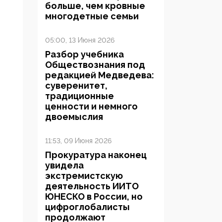
больше, чем кровные
многодетные семьи
05:00, 13 Июня 2026
Разбор учебника
Обществознания под
редакцией Медведева:
суверенитет,
традиционные
ценности и немного
двоемыслия
11:53, 09 Июня 2026
Прокуратура наконец
увидела
экстремистскую
деятельность ИИТО
ЮНЕСКО в России, но
цифроглобалисты
продолжают