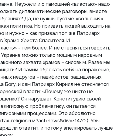
краине. Неужели и с тамошней «властью» надо
должать дипломатические разговоры, вместе
собраниях? Да, не нужны пустые «волнения»,
кая политика. Но призвать людей выходить на
но и нужно – как призвал тот же Патриарх
в Храме Христа Спасителя. И
асть» - тем более. И не стесняться говорить,
а Украине можно только мощным народным
законного захвата храмов – силовым. Разве мы
рицать? И самим обрекать себя на поражение,
онных недругов – пацифистов, защищенных
а Богу, и сам Патриарх Кирилл не стесняется
орческой власти: «Почему же никто не
рошенко? Он нарушает Конституцию своей
 религиозную проблематику, он пытается
елигиозными процессами. Это абсолютно
fax-religion.ru/?act=news&div=71470 ). Увы,
вряд ли ответит, и потому апеллировать лучше
ароду.