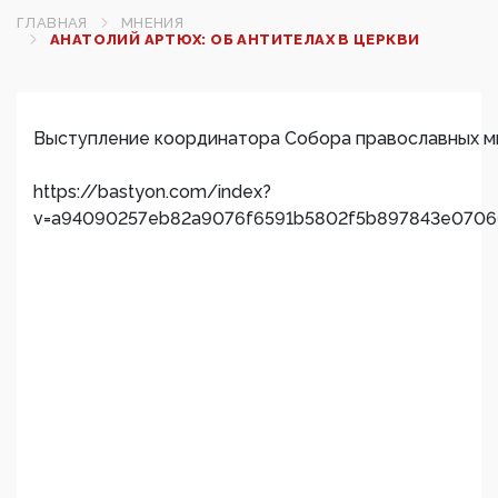
ГЛАВНАЯ
МНЕНИЯ
АНАТОЛИЙ АРТЮХ: ОБ АНТИТЕЛАХ В ЦЕРКВИ
Выступление координатора Собора православных мир
https://bastyon.com/index?
v=a94090257eb82a9076f6591b5802f5b897843e0706