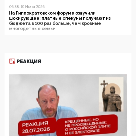
06:38, 19 Июня 2026
На Гиппократовском форуме озвучили
шокирующее: платные опекуны получают из
бюджета в 100 раз больше, чем кровные
многодетные семьи
05:00, 13 Июня 2026
Разбор учебника Обществознания под редакцией
Медведева: суверенитет, традиционные ценности
и немного двоемыслия
РЕАКЦИЯ
11:53, 09 Июня 2026
Прокуратура наконец увидела экстремистскую
деятельность ИИТО ЮНЕСКО в России, но
цифроглобалисты продолжают определять
повестку в образовании
09:43, 01 Июня 2026
5G за счет здоровья граждан: Минцифры намерено
отобрать у регионов и муниципалитетов право
защищать жилые дома и социальные объекты от
ЭМИ
05:58, 26 Мая 2026
Роскомнадзор освободили от борца с