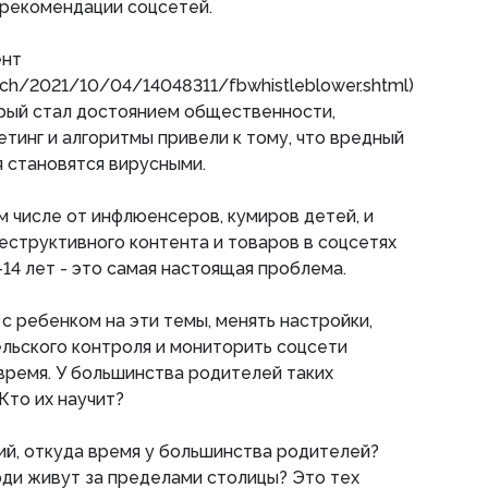
рекомендации соцсетей.
ент
ech/2021/10/04/14048311/fbwhistleblower.shtml)
орый стал достоянием общественности,
етинг и алгоритмы привели к тому, что вредный
 становятся вирусными.
м числе от инфлюенсеров, кумиров детей, и
еструктивного контента и товаров в соцсетях
14 лет - это самая настоящая проблема.
 с ребенком на эти темы, менять настройки,
льского контроля и мониторить соцсети
 время. У большинства родителей таких
Кто их научит?
ий, откуда время у большинства родителей?
ди живут за пределами столицы? Это тех