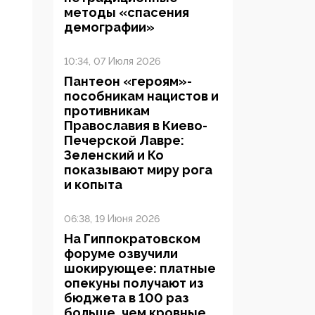
методы «спасения
демографии»
10:34, 07 Июля 2026
Пантеон «героям»-
пособникам нацистов и
противникам
Православия в Киево-
Печерской Лавре:
Зеленский и Ко
показывают миру рога
и копыта
06:38, 19 Июня 2026
На Гиппократовском
форуме озвучили
шокирующее: платные
опекуны получают из
бюджета в 100 раз
больше, чем кровные