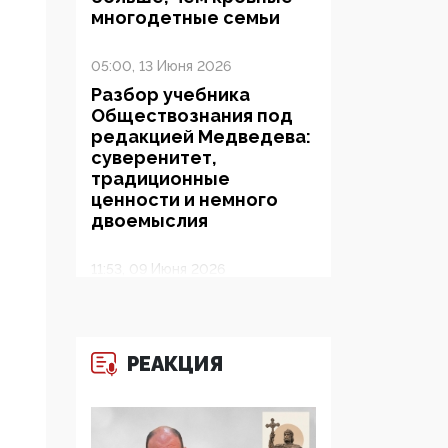
многодетные семьи
05:00, 13 Июня 2026
Разбор учебника
Обществознания под
редакцией Медведева:
суверенитет,
традиционные
ценности и немного
двоемыслия
11:53, 09 Июня 2026
Прокуратура наконец
увидела
экстремистскую
деятельность ИИТО
РЕАКЦИЯ
ЮНЕСКО в России, но
цифроглобалисты
продолжают
определять повестку в