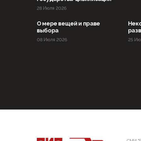
28 Июля 2026
О мере вещей и праве
Нек
выбора
раз
08 Июля 2026
25 Ию