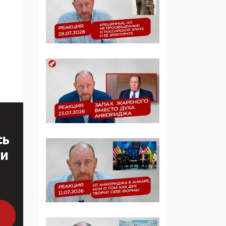
образовании
09:43, 01 Июня 2026
5G за счет здоровья
граждан: Минцифры
намерено отобрать у
регионов и
муниципалитетов право
защищать жилые дома
и социальные объекты
от ЭМИ
СЬ
05:58, 26 Мая 2026
ТИ
Роскомнадзор
освободили от борца с
деструктивным и
опасным контентом
07:39, 25 Мая 2026