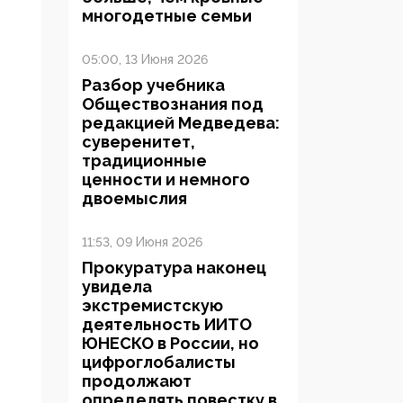
многодетные семьи
05:00, 13 Июня 2026
Разбор учебника
Обществознания под
редакцией Медведева:
суверенитет,
традиционные
ценности и немного
двоемыслия
11:53, 09 Июня 2026
Прокуратура наконец
увидела
экстремистскую
деятельность ИИТО
ЮНЕСКО в России, но
цифроглобалисты
продолжают
определять повестку в