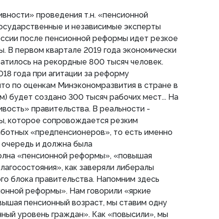
вности» проведения т.н. «пенсионной
государственные и независимые эксперты
России после пенсионной реформы идет резкое
. В первом квартале 2019 года экономически
атилось на рекордные 800 тысяч человек.
18 года при агитации за реформу
что по оценкам Минэкономразвития в стране в
) будет создано 300 тысяч рабочих мест... На
вость» правительства. В реальности -
ы, которое сопровождается резким
аботных «предпенсионеров», то есть именно
ю очередь и должна была
олна «пенсионной реформы», «повышая
лагосостояния», как заверяли либералы
го блока правительства. Напомним здесь
сионной реформы». Нам говорили «яркие
вышая пенсионный возраст, мы ставим одну
нный уровень граждан». Как «повысили», мы