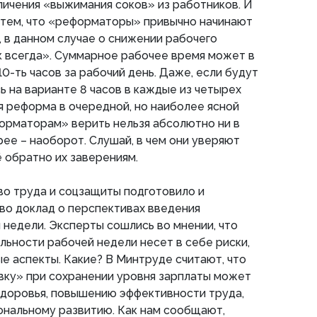
ичения «выжимания соков» из работников. И
 тем, что «реформаторы» привычно начинают
 в данном случае о снижении рабочего
ак всегда». Суммарное рабочее время может в
0-ть часов за рабочий день. Даже, если будут
ь на варианте 8 часов в каждые из четырех
я реформа в очередной, но наиболее ясной
форматорам» верить нельзя абсолютно ни в
рее – наоборот. Слушай, в чем они уверяют
сё обратно их заверениям.
во труда и соцзащиты подготовило и
во доклад о перспективах введения
недели. Эксперты сошлись во мнении, что
ьности рабочей недели несет в себе риски,
е аспекты. Какие? В Минтруде считают, что
вку» при сохранении уровня зарплаты может
здоровья, повышению эффективности труда,
ональному развитию. Как нам сообщают,