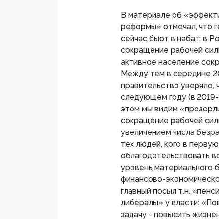
В материале об «эффекти
реформы» отмечал, что 
сейчас бьют в набат: в 
сокращение рабочей силы
активное население сокр
Между тем в середине 20
правительство уверяло, 
следующем году (в 2019-м
этом мы видим «прозорли
сокращение рабочей сил
увеличением числа безр
тех людей, кого в перву
облагодетельствовать в
уровень материального б
финансово-экономическо
главный посыл т.н. «пен
либералы» у власти: «По
задачу - повысить жизне