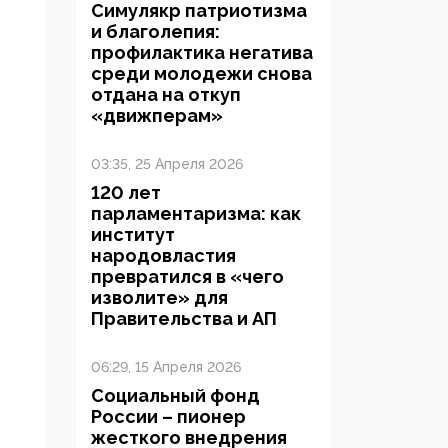
Симулякр патриотизма
и благолепия:
профилактика негатива
среди молодежи снова
отдана на откуп
«движперам»
03:35, 25 Апреля 2026
120 лет
парламентаризма: как
институт
народовластия
превратился в «чего
изволите» для
Правительства и АП
06:29, 15 Апреля 2026
Социальный фонд
России – пионер
жесткого внедрения