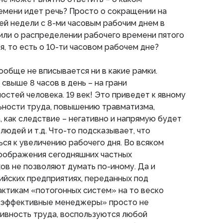
емени идет речь? Просто о сокращении на
ей недели с 8-ми часовым рабочим днем в
или о распределении рабочего времени пятого
я, то есть о 10-ти часовом рабочем дне?
ообще не вписывается ни в какие рамки.
свыше 8 часов в день – на грани
остей человека. 19 век! Это приведет к явному
ности труда, повышению травматизма,
 как следствие – негативно и напрямую будет
людей и т.д. Что-то подсказывает, что
ся к увеличению рабочего дня. Во всяком
соображения сегодняшних частных
ов не позволяют думать по-иному. Да и
ийских предприятиях, переданных под
ктикам «потогонных систем» на то веско
 «эффективные менеджеры» просто не
ивность труда, воспользуются любой