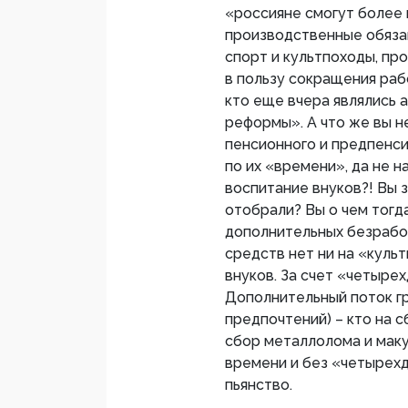
«россияне смогут более 
производственные обязан
спорт и культпоходы, пр
в пользу сокращения раб
кто еще вчера являлись 
реформы». А что же вы н
пенсионного и предпенси
по их «времени», да не н
воспитание внуков?! Вы з
отобрали? Вы о чем тогд
дополнительных безработ
средств нет ни на «куль
внуков. За счет «четыре
Дополнительный поток г
предпочтений) – кто на с
сбор металлолома и маку
времени и без «четырехдн
пьянство.