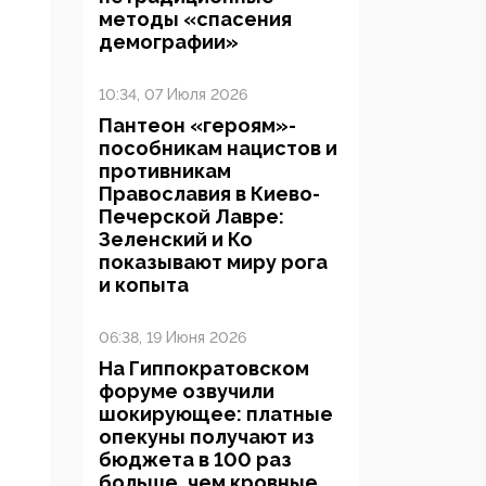
методы «спасения
демографии»
10:34, 07 Июля 2026
Пантеон «героям»-
пособникам нацистов и
противникам
Православия в Киево-
Печерской Лавре:
Зеленский и Ко
показывают миру рога
и копыта
06:38, 19 Июня 2026
На Гиппократовском
форуме озвучили
шокирующее: платные
опекуны получают из
бюджета в 100 раз
больше, чем кровные