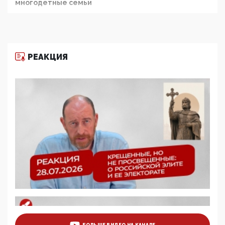
многодетные семьи
05:00, 13 Июня 2026
Разбор учебника Обществознания под редакцией
Медведева: суверенитет, традиционные ценности
и немного двоемыслия
РЕАКЦИЯ
11:53, 09 Июня 2026
Прокуратура наконец увидела экстремистскую
деятельность ИИТО ЮНЕСКО в России, но
цифроглобалисты продолжают определять
повестку в образовании
09:43, 01 Июня 2026
5G за счет здоровья граждан: Минцифры намерено
отобрать у регионов и муниципалитетов право
защищать жилые дома и социальные объекты от
ЭМИ
05:58, 26 Мая 2026
Роскомнадзор освободили от борца с
деструктивным и опасным контентом
07:39, 25 Мая 2026
Манифест против семьи и традиционных
ценностей: «Новые люди» поднимают электорат
БОЛЬШЕ ВИДЕО НА КАНАЛЕ