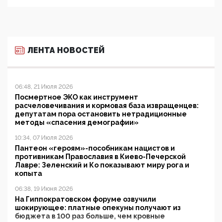
ЛЕНТА НОВОСТЕЙ
06:48, 21 Июля 2026
Посмертное ЭКО как инструмент
расчеловечивания и кормовая база извращенцев:
депутатам пора остановить нетрадиционные
методы «спасения демографии»
10:34, 07 Июля 2026
Пантеон «героям»-пособникам нацистов и
противникам Православия в Киево-Печерской
Лавре: Зеленский и Ко показывают миру рога и
копыта
06:38, 19 Июня 2026
На Гиппократовском форуме озвучили
шокирующее: платные опекуны получают из
бюджета в 100 раз больше, чем кровные