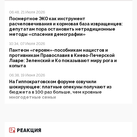
06:48, 21 Июля 2026
Посмертное ЭКО как инструмент
расчеловечивания и кормовая база извращенцев:
депутатам пора остановить нетрадиционные
методы «спасения демографии»
10:34, 07 Июля 2026
Пантеон «героям»-пособникам нацистов и
противникам Православия в Киево-Печерской
Лавре: Зеленский и Ко показывают миру рога и
копыта
06:38, 19 Июня 2026
На Гиппократовском форуме озвучили
шокирующее: платные опекуны получают из
бюджета в 100 раз больше, чем кровные
многодетные семьи
05:00, 13 Июня 2026
Разбор учебника Обществознания под редакцией
Медведева: суверенитет, традиционные ценности
и немного двоемыслия
РЕАКЦИЯ
11:53, 09 Июня 2026