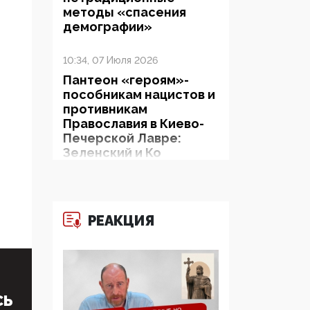
методы «спасения
демографии»
10:34, 07 Июля 2026
Пантеон «героям»-
пособникам нацистов и
противникам
Православия в Киево-
Печерской Лавре:
Зеленский и Ко
показывают миру рога
и копыта
06:38, 19 Июня 2026
РЕАКЦИЯ
На Гиппократовском
форуме озвучили
шокирующее: платные
опекуны получают из
бюджета в 100 раз
СЬ
больше, чем кровные