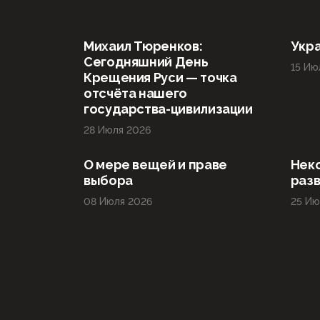
Михаил Тюренков:
Укра
Сегодняшний День
15 Ию
Крещения Руси — точка
отсчёта нашего
государства-цивилизации
28 Июля 2026
О мере вещей и праве
Нек
выбора
раз
08 Июля 2026
25 Ию