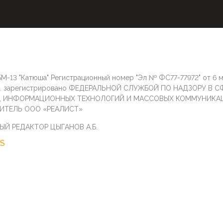
М-13 "Катюша" Регистрационный номер "Эл № ФС77-77972" от 6 
г. зарегистрировано ФЕДЕРАЛЬНОЙ СЛУЖБОЙ ПО НАДЗОРУ В С
И, ИНФОРМАЦИОННЫХ ТЕХНОЛОГИЙ И МАССОВЫХ КОММУНИКА
ИТЕЛЬ ООО «РЕАЛИСТ»
ЫЙ РЕДАКТОР ЦЫГАНОВ А.Б.
S