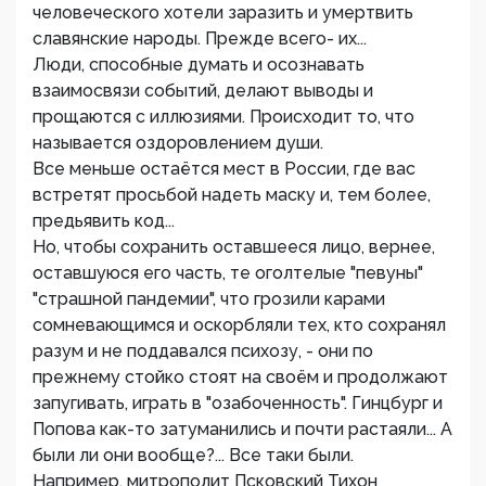
человеческого хотели заразить и умертвить
славянские народы. Прежде всего- их...
Люди, способные думать и осознавать
взаимосвязи событий, делают выводы и
прощаются с иллюзиями. Происходит то, что
называется оздоровлением души.
Все меньше остаётся мест в России, где вас
встретят просьбой надеть маску и, тем более,
предьявить код...
Но, чтобы сохранить оставшееся лицо, вернее,
оставшуюся его часть, те оголтелые "певуны"
"страшной пандемии", что грозили карами
сомневающимся и оскорбляли тех, кто сохранял
разум и не поддавался психозу, - они по
прежнему стойко стоят на своём и продолжают
запугивать, играть в "озабоченность". Гинцбург и
Попова как-то затуманились и почти растаяли... А
были ли они вообще?... Все таки были.
Например, митрополит Псковский Тихон