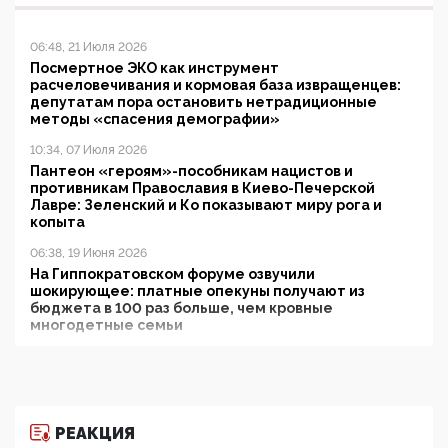
06:48, 21 Июля 2026
Посмертное ЭКО как инструмент
расчеловечивания и кормовая база извращенцев:
депутатам пора остановить нетрадиционные
методы «спасения демографии»
10:34, 07 Июля 2026
Пантеон «героям»-пособникам нацистов и
противникам Православия в Киево-Печерской
Лавре: Зеленский и Ко показывают миру рога и
копыта
06:38, 19 Июня 2026
На Гиппократовском форуме озвучили
шокирующее: платные опекуны получают из
бюджета в 100 раз больше, чем кровные
многодетные семьи
05:00, 13 Июня 2026
Разбор учебника Обществознания под редакцией
Медведева: суверенитет, традиционные ценности
и немного двоемыслия
РЕАКЦИЯ
11:53, 09 Июня 2026