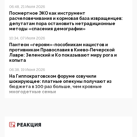
06:48, 21 Июля 2026
Посмертное ЭКО как инструмент
расчеловечивания и кормовая база извращенцев:
депутатам пора остановить нетрадиционные
методы «спасения демографии»
10:34, 07 Июля 2026
Пантеон «героям»-пособникам нацистов и
противникам Православия в Киево-Печерской
Лавре: Зеленский и Ко показывают миру рога и
копыта
06:38, 19 Июня 2026
На Гиппократовском форуме озвучили
шокирующее: платные опекуны получают из
бюджета в 100 раз больше, чем кровные
многодетные семьи
05:00, 13 Июня 2026
Разбор учебника Обществознания под редакцией
Медведева: суверенитет, традиционные ценности
и немного двоемыслия
РЕАКЦИЯ
11:53, 09 Июня 2026
Прокуратура наконец увидела экстремистскую