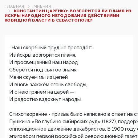
ГЛАВНАЯ
МНЕНИЯ
КОНСТАНТИН ЦАРЕНКО: ВОЗГОРИТСЯ ЛИ ПЛАМЯ ИЗ
ИСКРЫ НАРОДНОГО НЕГОДОВАНИЯ ДЕЙСТВИЯМИ
КОВИДНОЙ ВЛАСТИ В СЕВАСТОПОЛЕ?
…Наш скорбный труд не пропадёт:
Из и́скры возгорится пламя,
И просвещенный наш народ
Сберётся под святое знамя.
Мечи скуем мы из цепей
И вновь зажжём огонь свободы,
И с нею грянем на царей —
И радостно вздохнут народы.
Стихотворение - призыв было написано в ответ на с
Пушкина «Во глубине сибирских руд» (1827), подде
оппозиционное движение декабристов. В 1900 году 
эпиграфом первой российской революционной газет