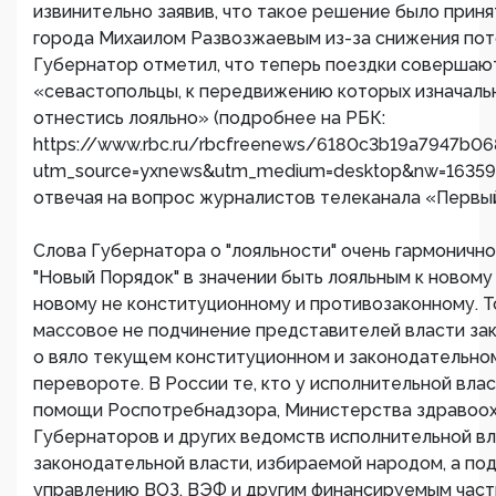
извинительно заявив, что такое решение было прин
города Михаилом Развозжаевым из-за снижения пот
Губернатор отметил, что теперь поездки совершаю
«севастопольцы, к передвижению которых изначал
отнестись лояльно» (подробнее на РБК:
https://www.rbc.ru/rbcfreenews/6180c3b19a7947b0
utm_source=yxnews&utm_medium=desktop&nw=16359
отвечая на вопрос журналистов телеканала «Первы
Слова Губернатора о "лояльности" очень гармонично
"Новый Порядок" в значении быть лояльным к новому 
новому не конституционному и противозаконному. То
массовое не подчинение представителей власти зак
о вяло текущем конституционном и законодательно
перевороте. В России те, кто у исполнительной вла
помощи Роспотребнадзора, Министерства здравоох
Губернаторов и других ведомств исполнительной вл
законодательной власти, избираемой народом, а по
управлению ВОЗ, ВЭФ и другим финансируемым част