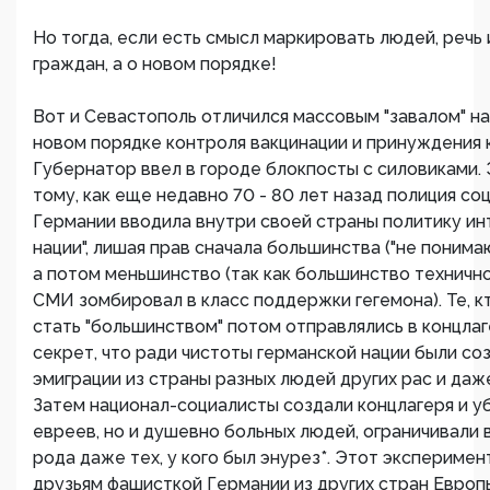
Но тогда, если есть смысл маркировать людей, речь
граждан, а о новом порядке!
Вот и Севастополь отличился массовым "завалом" н
новом порядке контроля вакцинации и принуждения к
Губернатор ввел в городе блокпосты с силовиками. 
тому, как еще недавно 70 - 80 лет назад полиция со
Германии вводила внутри своей страны политику ин
нации", лишая прав сначала большинства ("не понима
а потом меньшинство (так как большинство техничн
СМИ зомбировал в класс поддержки гегемона). Те, к
стать "большинством" потом отправлялись в концлаг
секрет, что ради чистоты германской нации были со
эмиграции из страны разных людей других рас и даж
Затем национал-социалисты создали концлагеря и у
евреев, но и душевно больных людей, ограничивали 
рода даже тех, у кого был энурез*. Этот эксперимен
друзьям фашисткой Германии из других стран Европ