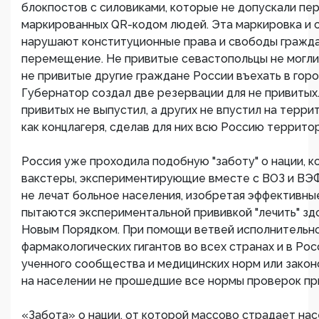
блокпостов с силовиками, которые не допускали п
маркированных QR-кодом людей. Эта маркировка и 
нарушают конституционные права и свободы гражд
перемещение. Не привитые севастопольцы не могли 
не привитые другие граждане России въехать в горо
Губернатор создал две резервации для не привитых.
привитых не выпустил, а других не впустил на терр
как концлагеря, сделав для них всю Россию террито
Россия уже проходила подобную "заботу" о нации, 
вакстеры, экспериментирующие вместе с ВОЗ и ВЭФ
не лечат больное населения, изобретая эффективные
пытаются экспериментальной прививкой "лечить" з
Новым Порядком. При помощи ветвей исполнительно
фармакологических гигантов во всех странах и в Росс
ученного сообщества и медицинских норм или закон
на населении не прошедшие все нормы проверок пр
«Забота» о нации, от которой массово страдает на