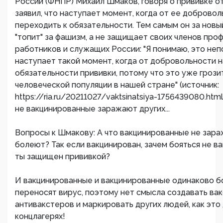
России (ФНПР) Михаил Шмаков, говоря о прививке о
заявил, что наступает момент, когда от ее доброво
переходить к обязательности. Тем самым он за новы
"топит" за фашизм, а не защищает своих членов про
работников и служащих России: "Я понимаю, это не
наступает такой момент, когда от добровольности 
обязательности прививки, потому что это уже грози
человеческой популяции в нашей стране" (источник:
https://ria.ru/20211027/vaktsinatsiya-1756439080.html
не вакцинированные заражают других...
Вопросы к Шмакову: А что вакцинированные не зара
болеют? Так если вакцинирован, зачем бояться не ва
ты защищен прививкой?
И вакцинированные и вакцинированные одинаково б
переносят вирус, поэтому нет смысла создавать ва
антивакстеров и маркировать других людей, как это
концлагерях!