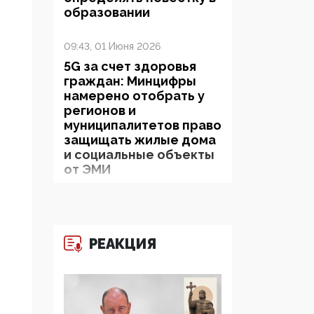
образовании
09:43, 01 Июня 2026
5G за счет здоровья
граждан: Минцифры
намерено отобрать у
регионов и
муниципалитетов право
защищать жилые дома
и социальные объекты
от ЭМИ
05:58, 26 Мая 2026
Роскомнадзор
освободили от борца с
РЕАКЦИЯ
деструктивным и
опасным контентом
07:39, 25 Мая 2026