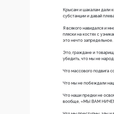
Крысам и шакалам дали к
субстанции и давай плева
Я всякого навидался и мн
пляски на костях с узни
это нечто запредельное.
Это, граждане и товарищ
убедить, что мы не наро
Что массового подвига с
Что мы не побеждали нац
Что наши предки не осво
вообще, «МЫ ВАМ НИЧЕ
Что мы преступны, злы и