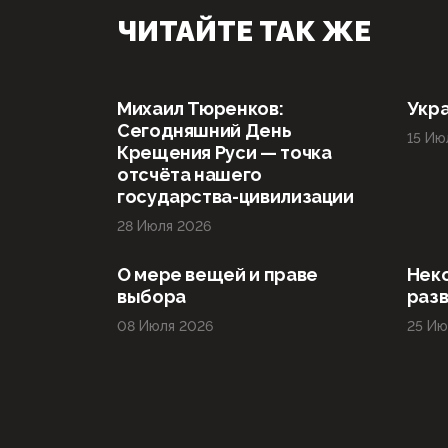
ЧИТАЙТЕ ТАК ЖЕ
Михаил Тюренков:
Укра
Сегодняшний День
15 Ию
Крещения Руси — точка
отсчёта нашего
государства-цивилизации
28 Июля 2026
О мере вещей и праве
Нек
выбора
раз
08 Июля 2026
25 Ию