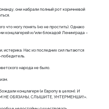
оманду, они набрали полный рот коричневой
ться.
ого что могу понять (но не простить). Однако
ками концлагерей и/или блокадой Ленинграда –
и, истерика. Нас из последних сил пытаются
д-победитель.
оветского народа не было.
изм.
бождали концлагеря (и Европу в целом). И
М НЕ ОБЯЗАНЫ, СЛЫШИТЕ, УНТЕРМЕНШИ!».
 вообще недостойны существовать.