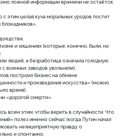
омо ложной информации времени не остаётся.
 с этим целая куча моральных уродов постит
 блокадников».
доедстве.
изме и хищениях (которые, конечно, были, но
.
ли людей, а безработица означала голодную
 с военных заводов увольняли).
ов построил бизнес на обмене
ценности и произведения искусства» (можно
ыло время).
и «дорогой смерти».
сь всем этим, чтобы верить в случайности. Что
ений» полез именно сейчас (когда Путин начал
иковать нелицеприятную правду о
льно и спонтанно.