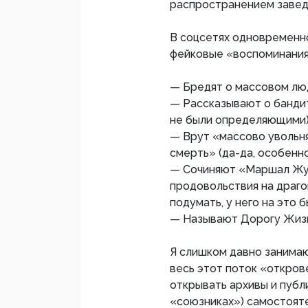
распространением завед
В соцсетях одновременно
фейковые «воспоминания
— Бредят о массовом лю
— Рассказывают о бандит
не были определяющими)
— Врут «массово увольня
смерть» (да-да, особенно
— Сочиняют «Маршал Жук
продовольствия на драго
подумать, у него на это б
— Называют Дорогу Жизн
Я слишком давно занимаю
весь этот поток «откров
открывать архивы и публ
«союзниках») самостояте