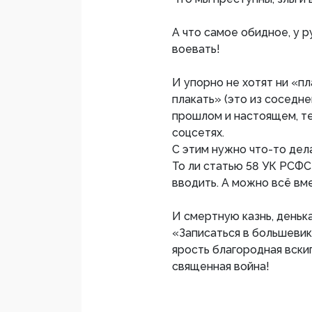
А что самое обидное, у р
воевать!
И упорно не хотят ни «пла
плакать» (это из соседн
прошлом и настоящем, те
соцсетях.
С этим нужно что-то дела
То ли статью 58 УК РСФС
вводить. А можно всё вм
И смертную казнь, денька
«Записаться в большевики
ярость благородная вскип
священная война!