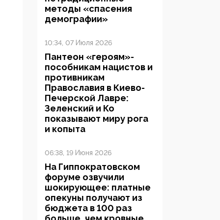
методы «спасения
демографии»
10:34, 07 Июля 2026
Пантеон «героям»-
пособникам нацистов и
противникам
Православия в Киево-
Печерской Лавре:
Зеленский и Ко
показывают миру рога
и копыта
06:38, 19 Июня 2026
На Гиппократовском
форуме озвучили
шокирующее: платные
опекуны получают из
бюджета в 100 раз
больше, чем кровные