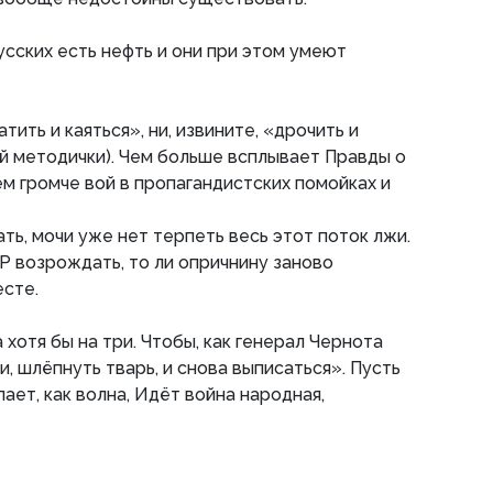
усских есть нефть и они при этом умеют
тить и каяться», ни, извините, «дрочить и
ей методички). Чем больше всплывает Правды о
м громче вой в пропагандистских помойках и
ть, мочи уже нет терпеть весь этот поток лжи.
Р возрождать, то ли опричнину заново
есте.
 хотя бы на три. Чтобы, как генерал Чернота
, шлёпнуть тварь, и снова выписаться». Пусть
ает, как волна, Идёт война народная,