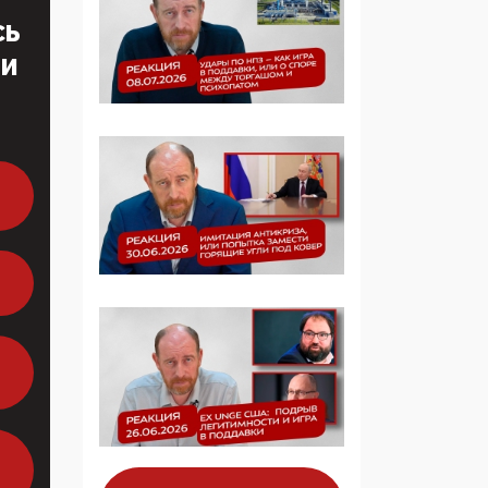
Симулякр патриотизма
СЬ
и благолепия:
профилактика негатива
ТИ
среди молодежи снова
отдана на откуп
«движперам»
03:35, 25 Апреля 2026
120 лет
парламентаризма: как
институт
народовластия
превратился в «чего
изволите» для
Правительства и АП
06:29, 15 Апреля 2026
Социальный фонд
России – пионер
жесткого внедрения