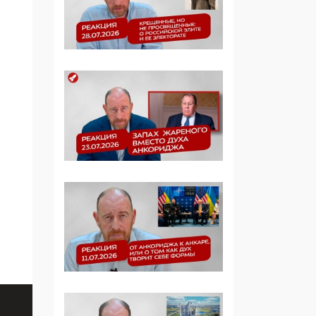
Манифест против
семьи и традиционных
ценностей: «Новые
люди» поднимают
электорат феминисток
на битву с
мужчинами-«бабуинам
и»
05:08, 15 Мая 2026
Эзотерика,
инфоцыганство и
лженаука под ширмой
защиты традиционных
ценностей: кто и с чем
выступал на форуме
«Россия 809. Традиции
будущего»
09:40, 06 Мая 2026