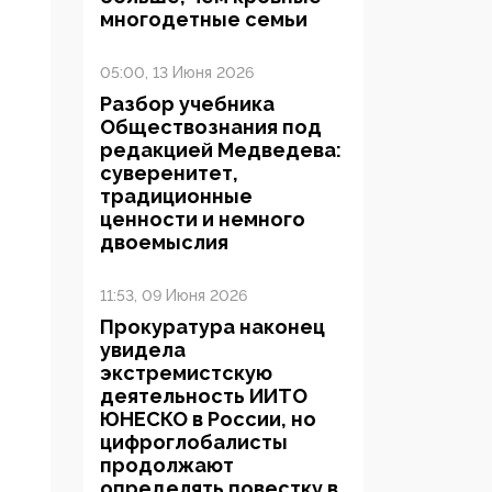
многодетные семьи
05:00, 13 Июня 2026
Разбор учебника
Обществознания под
редакцией Медведева:
суверенитет,
традиционные
ценности и немного
двоемыслия
11:53, 09 Июня 2026
Прокуратура наконец
увидела
экстремистскую
деятельность ИИТО
ЮНЕСКО в России, но
цифроглобалисты
продолжают
определять повестку в