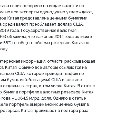
тава своих резервов по видам валют и по
м, но все эксперты единодушно утверждают,
вов Китая представлена ценными бумагами
 а среди валют преобладает доллар США.
 2019 года, Государственная валютная
E) объявила, что на конец 2014 года активы в
и 58% от общего объема резервов Китая по
оду.
интересная информация, отчасти раскрывающая
в Китая. Обычно все авторы ссылаются на
нансов США, которое приводит цифры по
им бумагам (облигациям) США в составе
отдельных стран, в том числе Китая. В статье
их бумаг в портфеле валютных резервов Китая
 года – 1.064,5 млрд. долл. Однако в статье
 деле портфель американских ценных бумаг в
резервов Китая превышает в полтора раза