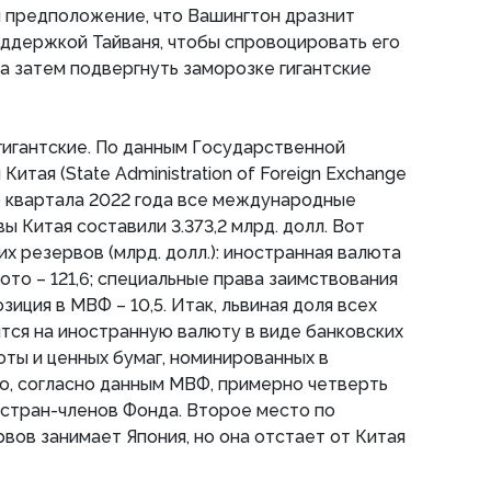
и предположение, что Вашингтон дразнит
ддержкой Тайваня, чтобы спровоцировать его
 а затем подвергнуть заморозке гигантские
гигантские. По данным Государственной
итая (State Administration of Foreign Exchange
го квартала 2022 года все международные
 Китая составили 3.373,2 млрд. долл. Вот
х резервов (млрд. долл.): иностранная валюта
лото – 121,6; специальные права заимствования
озиция в МВФ – 10,5. Итак, львиная доля всех
ится на иностранную валюту в виде банковских
юты и ценных бумаг, номинированных в
о, согласно данным МВФ, примерно четверть
 стран-членов Фонда. Второе место по
вов занимает Япония, но она отстает от Китая