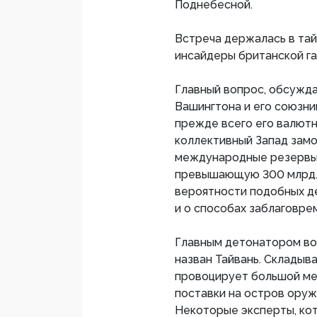
Поднебесной.
Встреча держалась в тай
инсайдеры британской га
Главный вопрос, обсужда
Вашингтона и его союзни
прежде всего его валютны
коллективный Запад замо
международные резервы 
превышающую 300 млрд. 
вероятности подобных д
и о способах заблаговре
Главным детонатором во
назван Тайвань. Складыв
провоцирует большой ме
поставки на остров оруж
Некоторые эксперты, ко