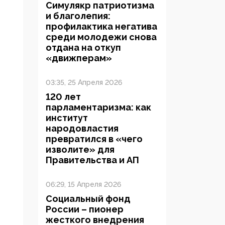
Симулякр патриотизма
и благолепия:
профилактика негатива
среди молодежи снова
отдана на откуп
«движперам»
03:35, 25 Апреля 2026
120 лет
парламентаризма: как
институт
народовластия
превратился в «чего
изволите» для
Правительства и АП
06:29, 15 Апреля 2026
Социальный фонд
России – пионер
жесткого внедрения