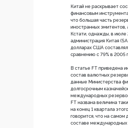
Китай не раскрывает сос
финансовым инструмента
что большая часть резер
иностранных эмитентов,
Кстати, однажды, в июле
администрация Китая (SAF
долларах США составлял
сравнению с 79% в 2005 г
В статье FT приведена 
состав валютных резерво
данные Министерства фи
долгосрочным казначейск
международных резервов 
FT названа величина так
на конец 1 квартала этого
говорится, что на самом
составе международных 