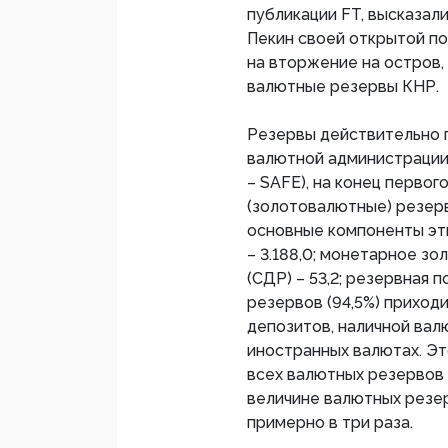
публикации FT, высказал
Пекин своей открытой по
на вторжение на остров,
валютные резервы КНР.
Резервы действительно 
валютной администрации К
– SAFE), на конец перво
(золотовалютные) резервы
основные компоненты эти
– 3.188,0; монетарное зо
(СДР) – 53,2; резервная п
резервов (94,5%) приход
депозитов, наличной вал
иностранных валютах. Эт
всех валютных резервов
величине валютных резер
примерно в три раза.