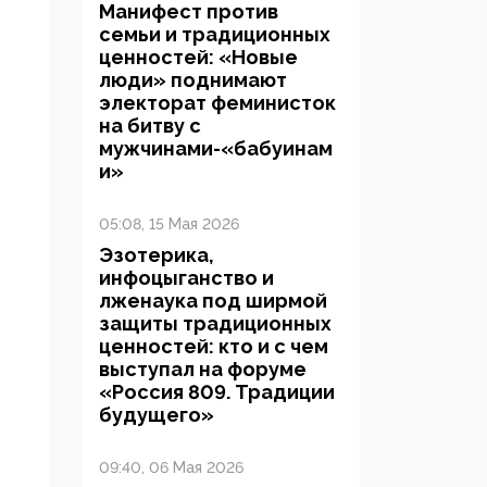
Манифест против
семьи и традиционных
ценностей: «Новые
люди» поднимают
электорат феминисток
на битву с
мужчинами-«бабуинам
и»
05:08, 15 Мая 2026
Эзотерика,
инфоцыганство и
лженаука под ширмой
защиты традиционных
ценностей: кто и с чем
выступал на форуме
«Россия 809. Традиции
будущего»
09:40, 06 Мая 2026