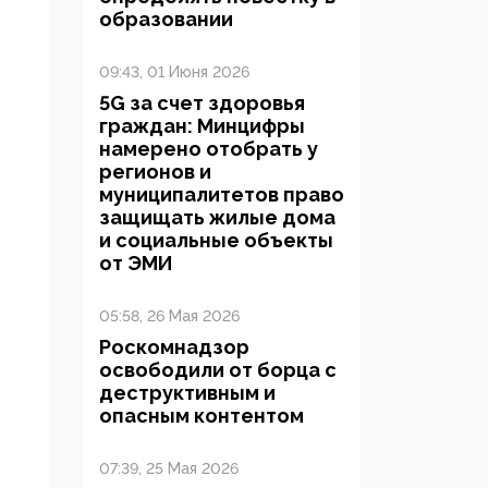
образовании
09:43, 01 Июня 2026
5G за счет здоровья
граждан: Минцифры
намерено отобрать у
регионов и
муниципалитетов право
защищать жилые дома
и социальные объекты
от ЭМИ
05:58, 26 Мая 2026
Роскомнадзор
освободили от борца с
деструктивным и
опасным контентом
07:39, 25 Мая 2026