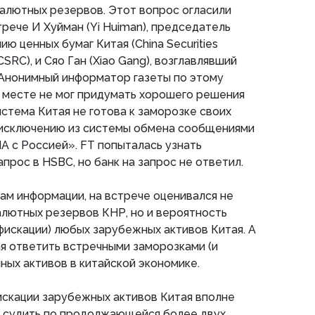
валютных резервов. Этот вопрос огласили
рече И Хуйман (Yi Huiman), председатель
ю ценных бумаг Китая (China Securities
SRC), и Сяо Ган (Xiao Gang), возглавлявший
. Анонимный информатор газеты по этому
а месте не мог придумать хорошего решения
стема Китая не готова к заморозке своих
 исключению из системы обмена сообщениями
ША с Россией». FT попыталась узнать
прос в HSBC, но банк на запрос не ответил.
ам информации, на встрече оценивался не
алютных резервов КНР, но и вероятность
фискации) любых зарубежных активов Китая. А
я ответить встречными заморозками (и
ных активов в китайской экономике.
искации зарубежных активов Китая вполне
о судить по продолжающейся более двух