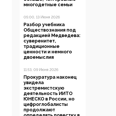
многодетные семьи
05:00, 13 Июня 2026
Разбор учебника
Обществознания под
редакцией Медведева:
суверенитет,
традиционные
ценности и немного
двоемыслия
11:53, 09 Июня 2026
Прокуратура наконец
увидела
экстремистскую
деятельность ИИТО
ЮНЕСКО в России, но
цифроглобалисты
продолжают
определять повестку в