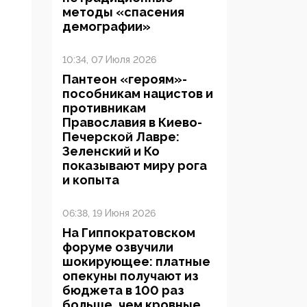
методы «спасения
демографии»
10:34, 07 Июля 2026
Пантеон «героям»-
пособникам нацистов и
противникам
Православия в Киево-
Печерской Лавре:
Зеленский и Ко
показывают миру рога
и копыта
06:38, 19 Июня 2026
На Гиппократовском
форуме озвучили
шокирующее: платные
опекуны получают из
бюджета в 100 раз
больше, чем кровные