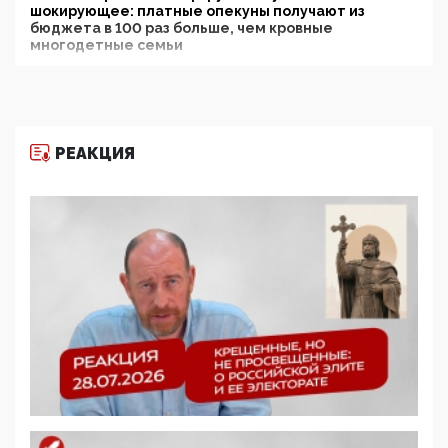
шокирующее: платные опекуны получают из
бюджета в 100 раз больше, чем кровные
многодетные семьи
05:00, 13 Июня 2026
Разбор учебника Обществознания под редакцией
Медведева: суверенитет, традиционные ценности
и немного двоемыслия
РЕАКЦИЯ
11:53, 09 Июня 2026
Прокуратура наконец увидела экстремистскую
деятельность ИИТО ЮНЕСКО в России, но
цифроглобалисты продолжают определять
повестку в образовании
09:43, 01 Июня 2026
5G за счет здоровья граждан: Минцифры намерено
отобрать у регионов и муниципалитетов право
защищать жилые дома и социальные объекты от
ЭМИ
05:58, 26 Мая 2026
Роскомнадзор освободили от борца с
деструктивным и опасным контентом
07:39, 25 Мая 2026