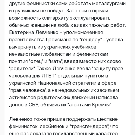
другие феминистки сами работать металлургами
и грузчиками не пойдут. Зато они открыли
возможность олигархату эксплуатировать
обычных женщин на любых видах тяжелых работ.
Екатерина Левченко – уполномоченная
правительства Гройсмана по "гендеру" - успела
вычеркнуть из украинских учебников
ненавистные глобалистам и феминисткам
понятия "отец" и "мать", введя вместо них слово
"родители". Также Левченко ввела "защиту прав
человека для ЛГБТ" отдельным пунктом в
украинской Национальной стратегии в сфере
"прав человека", а на недовольных их засильем
активистов родительских движений написала
донос в СБУ, объявив их "агентами Кремля".
Левченко тоже пришла поддержать шествие
феминисток, лесбиянок и "трансгендеров", что
еще раз доказало государственный характер