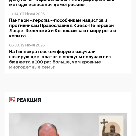
методы «спасения демографии»
10:34, 07 Июля 2026
Пантеон «героям»-пособникам нацистов и
противникам Православия в Киево-Печерской
Лавре: Зеленский и Ко показывают миру рога и
копыта
06:38, 19 Июня 2026
На Гиппократовском форуме озвучили
шокирующее: платные опекуны получают из
бюджета в 100 раз больше, чем кровные
многодетные семьи
05:00, 13 Июня 2026
Разбор учебника Обществознания под редакцией
Медведева: суверенитет, традиционные ценности
и немного двоемыслия
РЕАКЦИЯ
11:53, 09 Июня 2026
Прокуратура наконец увидела экстремистскую
деятельность ИИТО ЮНЕСКО в России, но
цифроглобалисты продолжают определять
повестку в образовании
09:43, 01 Июня 2026