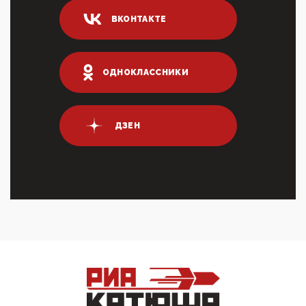
ИНН для переводов по СБП это первый шаг из
ВКОНТАКТЕ
логических двухЗаполнение ИНН при любых
переводах по ...
03:35, 10 Апреля 2026
Суммарное вознаграждение менеджменту в 15
ОДНОКЛАССНИКИ
крупных банках по итогам 2025 года превысило 63
млрд руб. ...
03:01, 10 Апреля 2026
Террорист и убийца Буданов вальяжно сообщил,
ДЗЕН
что союзники просили Киев не наносить удары по
энергети...
01:54, 10 Апреля 2026
ПрезидентПутинвчера вечером обьявил
Пасхальное перемирие с 16 часов субботы до конца
дня Воскресен...
01:09, 10 Апреля 2026
Цифроконцлагерь работает только на
входМошенники активно пользуются аккаунтами на
Госуслугах уме...
12:01, 10 Апреля 2026
Сионистское правительство благосклонно