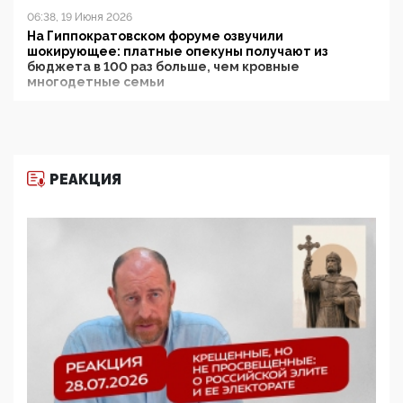
06:38, 19 Июня 2026
На Гиппократовском форуме озвучили
шокирующее: платные опекуны получают из
бюджета в 100 раз больше, чем кровные
многодетные семьи
05:00, 13 Июня 2026
Разбор учебника Обществознания под редакцией
Медведева: суверенитет, традиционные ценности
и немного двоемыслия
РЕАКЦИЯ
11:53, 09 Июня 2026
Прокуратура наконец увидела экстремистскую
деятельность ИИТО ЮНЕСКО в России, но
цифроглобалисты продолжают определять
повестку в образовании
09:43, 01 Июня 2026
5G за счет здоровья граждан: Минцифры намерено
отобрать у регионов и муниципалитетов право
защищать жилые дома и социальные объекты от
ЭМИ
05:58, 26 Мая 2026
Роскомнадзор освободили от борца с