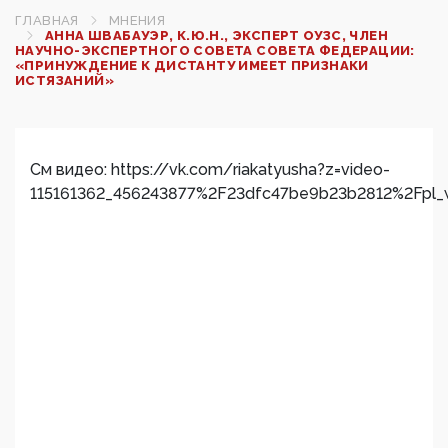
ГЛАВНАЯ
МНЕНИЯ
АННА ШВАБАУЭР, К.Ю.Н., ЭКСПЕРТ ОУЗС, ЧЛЕН
НАУЧНО-ЭКСПЕРТНОГО СОВЕТА СОВЕТА ФЕДЕРАЦИИ:
«ПРИНУЖДЕНИЕ К ДИСТАНТУ ИМЕЕТ ПРИЗНАКИ
ИСТЯЗАНИЙ»
См видео: https://vk.com/riakatyusha?z=video-
115161362_456243877%2F23dfc47be9b23b2812%2Fpl_w