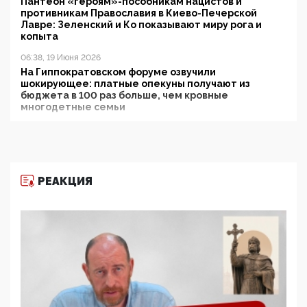
Пантеон «героям»-пособникам нацистов и
противникам Православия в Киево-Печерской
Лавре: Зеленский и Ко показывают миру рога и
копыта
06:38, 19 Июня 2026
На Гиппократовском форуме озвучили
шокирующее: платные опекуны получают из
бюджета в 100 раз больше, чем кровные
многодетные семьи
05:00, 13 Июня 2026
Разбор учебника Обществознания под редакцией
Медведева: суверенитет, традиционные ценности
и немного двоемыслия
РЕАКЦИЯ
11:53, 09 Июня 2026
Прокуратура наконец увидела экстремистскую
деятельность ИИТО ЮНЕСКО в России, но
цифроглобалисты продолжают определять
повестку в образовании
09:43, 01 Июня 2026
5G за счет здоровья граждан: Минцифры намерено
отобрать у регионов и муниципалитетов право
защищать жилые дома и социальные объекты от