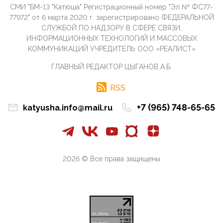
09:40, 10 Апреля 2026
СМИ "БМ-13 "Катюша" Регистрационный номер "Эл № ФС77-
Честно говоря, ситуация с продвижением через
77972" от 6 марта 2020 г. зарегистрировано ФЕДЕРАЛЬНОЙ
российские крупнейшие СМИ персоны Эррола
СЛУЖБОЙ ПО НАДЗОРУ В СФЕРЕ СВЯЗИ,
Маска (отца Ил...
ИНФОРМАЦИОННЫХ ТЕХНОЛОГИЙ И МАССОВЫХ
07:11, 10 Апреля 2026
КОММУНИКАЦИЙ УЧРЕДИТЕЛЬ ООО «РЕАЛИСТ»
Те, кто стоят за массовым завозом в Россию
ГЛАВНЫЙ РЕДАКТОР ЦЫГАНОВ А.Б.
инокультурных мигрантов, в общем-то понимают,
что делают ...
RSS
09:34, 09 Апреля 2026
Благодаря знакомым, стали известны подробности
+7 (965) 748-65-65
katyusha.info@mail.ru
истории с белгородскими "Орланами",которые
сбили свыш...
09:01, 09 Апреля 2026
Снова о главном на фронте. Противник вновь
захватил "малое небо" на украинском ТВД.
2026 © Все права защищены
Противник расшир...
08:05, 09 Апреля 2026
В Национальной системе платежных карт (НСПК)
заботливо уточниили, что ИНН при переводах по
СБП не ну...
06:01, 09 Апреля 2026