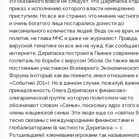
Из сказанного вовсе не следует, что Дерипаска отд
приказ, к исполнению которого власти немедленно
приступили. Но все же странно, что мнение частного
и очень богатого лица постарались донести до
максимального количества людей. Ведь он не врач, н
политик, не глава МЧС и даже не журналист. Правда,
вирусной тематике он все же не чужд. Как сообщает
интернете, Дерипаска построил в Гвинее современ
госпиталь по борьбе с вирусом Эбола. Он также явл
постоянным участником Всемирного Экономическог
Форума (который, как вы помните, имел отношение к
«Событию 201»). Но в данном случае, пожалуй, важн
принадлежность Олега Дерипаски к финансово-
олигархической группе, которую политологи часто
обозначают словом «Семья», поскольку ядро этого 
члены ельцинской семьи. Эти люди еще со «святых 
тесно связаны с международными финансистами и
глобализаторами (в частности, Дерипаска — с
Ротшильдами), ключевыми игроками так называемог