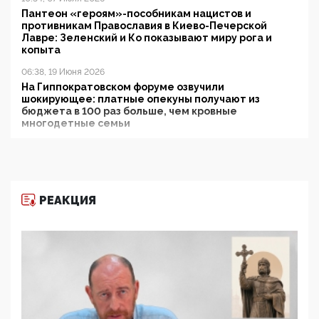
Пантеон «героям»-пособникам нацистов и
противникам Православия в Киево-Печерской
Лавре: Зеленский и Ко показывают миру рога и
копыта
06:38, 19 Июня 2026
На Гиппократовском форуме озвучили
шокирующее: платные опекуны получают из
бюджета в 100 раз больше, чем кровные
многодетные семьи
05:00, 13 Июня 2026
Разбор учебника Обществознания под редакцией
Медведева: суверенитет, традиционные ценности
и немного двоемыслия
РЕАКЦИЯ
11:53, 09 Июня 2026
Прокуратура наконец увидела экстремистскую
деятельность ИИТО ЮНЕСКО в России, но
цифроглобалисты продолжают определять
повестку в образовании
09:43, 01 Июня 2026
5G за счет здоровья граждан: Минцифры намерено
отобрать у регионов и муниципалитетов право