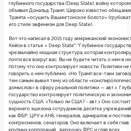
глубинного государства (Deep State), войну котором
объявил Дональд Трамп. Широко известно обещани
Трампа «осушить Вашингтонское болото» (грубоват
его стиле эвфемизм для Deep State).
Вот что написал в 2015 году американский экономис
Кейси в статье « Deep State”: “Глубинное государст
чрезвычайно мощная структура, которая контролир
почти все вокруг вас. Вы не будете читать о нем в но
потому что оно контролирует новости. Политики не
говорить о нем публично. <Но Трамп все-таки загово
тем самым вывел тему из области «конспирологичес
домыслов» в сферу реальной политики — авт.>. Глу
государство контролирует политическую и эконом
сущность США. <Только ли США? - авт.> Оно состоит
верхнего эшелона сотрудников десятка учреждений,
как ФБР, ЦРУ и АНБ, генералов, адмиралов и постоя
конгресменов, сенаторов. Оно включает в себя глав
крупных корпораций... верхушку ФРС и глав всех