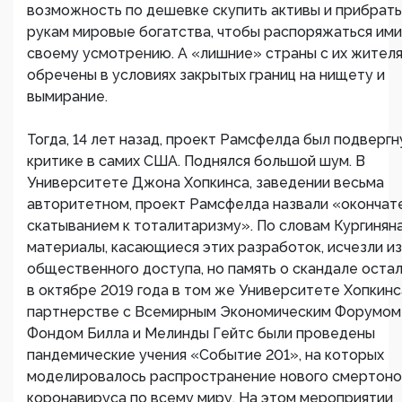
возможность по дешевке скупить активы и прибрать
рукам мировые богатства, чтобы распоряжаться ими
своему усмотрению. А «лишние» страны с их жител
обречены в условиях закрытых границ на нищету и
вымирание.
Тогда, 14 лет назад, проект Рамсфелда был подвергн
критике в самих США. Поднялся большой шум. В
Университете Джона Хопкинса, заведении весьма
авторитетном, проект Рамсфелда назвали «окончат
скатыванием к тоталитаризму». По словам Кургиняна
материалы, касающиеся этих разработок, исчезли из
общественного доступа, но память о скандале остал
в октябре 2019 года в том же Университете Хопкинс
партнерстве с Всемирным Экономическим Форумом
Фондом Билла и Мелинды Гейтс были проведены
пандемические учения «Событие 201», на которых
моделировалось распространение нового смертоно
коронавируса по всему миру. На этом мероприятии