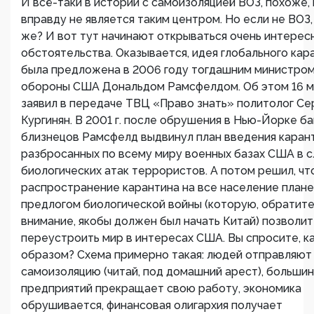
И всё-таки в истории с самоизоляцией ВОЗ, похоже, 
вправду не является таким центром. Но если не ВОЗ,
же? И вот тут начинают открываться очень интерес
обстоятельства. Оказывается, идея глобального кар
была предложена в 2006 году тогдашним министро
обороны США Дональдом Рамсфелдом. Об этом 16 мая
заявил в передаче ТВЦ «Право знать» политолог Се
Кургинян. В 2001 г. после обрушения в Нью-Йорке б
близнецов Рамсфелд выдвинул план введения каран
разбросанных по всему миру военных базах США в с
биологических атак террористов. А потом решил, чт
распространение карантина на все население план
предлогом биологической войны (которую, обратит
внимание, якобы должен был начать Китай) позволит
переустроить мир в интересах США. Вы спросите, к
образом? Схема примерно такая: людей отправляют
самоизоляцию (читай, под домашний арест), больши
предприятий прекращает свою работу, экономика
обрушивается, финансовая олигархия получает