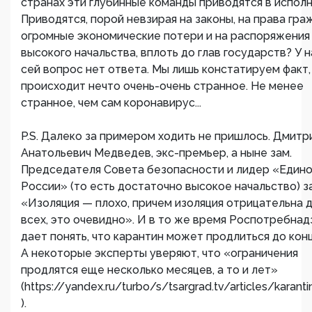
странах эти глубинные команды приводятся в испол
Приводятся, порой невзирая на законы, на права граж
огромные экономические потери и на распоряжения
высокого начальства, вплоть до глав государств? У н
сей вопрос нет ответа. Мы лишь констатируем факт,
происходит нечто очень-очень странное. Не менее
странное, чем сам коронавирус...
P.S. Далеко за примером ходить не пришлось. Дмитр
Анатольевич Медведев, экс-премьер, а ныне зам.
Председателя Совета безопасности и лидер «Един
России» (то есть достаточно высокое начальство) з
«Изоляция — плохо, причем изоляция отрицательна 
всех, это очевидно». И в то же время Роспотребнад
дает понять, что карантин может продлиться до конц
А некоторые эксперты уверяют, что «ограничения
продлятся еще несколько месяцев, а то и лет»
(https://yandex.ru/turbo/s/tsargrad.tv/articles/karanti
).