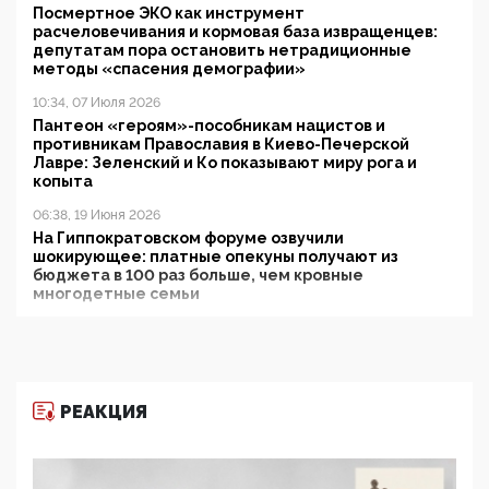
Посмертное ЭКО как инструмент
расчеловечивания и кормовая база извращенцев:
депутатам пора остановить нетрадиционные
методы «спасения демографии»
10:34, 07 Июля 2026
Пантеон «героям»-пособникам нацистов и
противникам Православия в Киево-Печерской
Лавре: Зеленский и Ко показывают миру рога и
копыта
06:38, 19 Июня 2026
На Гиппократовском форуме озвучили
шокирующее: платные опекуны получают из
бюджета в 100 раз больше, чем кровные
многодетные семьи
05:00, 13 Июня 2026
Разбор учебника Обществознания под редакцией
Медведева: суверенитет, традиционные ценности
и немного двоемыслия
РЕАКЦИЯ
11:53, 09 Июня 2026
Прокуратура наконец увидела экстремистскую
деятельность ИИТО ЮНЕСКО в России, но
цифроглобалисты продолжают определять