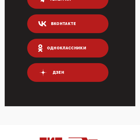
Он это ...
04:47, 10 Апреля 2026
ИНН для переводов по СБП это первый шаг из
ВКОНТАКТЕ
логических двухЗаполнение ИНН при любых
переводах по ...
03:35, 10 Апреля 2026
Суммарное вознаграждение менеджменту в 15
ОДНОКЛАССНИКИ
крупных банках по итогам 2025 года превысило 63
млрд руб. ...
03:01, 10 Апреля 2026
Террорист и убийца Буданов вальяжно сообщил,
ДЗЕН
что союзники просили Киев не наносить удары по
энергети...
01:54, 10 Апреля 2026
ПрезидентПутинвчера вечером обьявил
Пасхальное перемирие с 16 часов субботы до конца
дня Воскресен...
01:09, 10 Апреля 2026
Цифроконцлагерь работает только на
входМошенники активно пользуются аккаунтами на
Госуслугах уме...