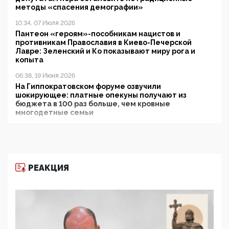
методы «спасения демографии»
10:34, 07 Июля 2026
Пантеон «героям»-пособникам нацистов и
противникам Православия в Киево-Печерской
Лавре: Зеленский и Ко показывают миру рога и
копыта
06:38, 19 Июня 2026
На Гиппократовском форуме озвучили
шокирующее: платные опекуны получают из
бюджета в 100 раз больше, чем кровные
многодетные семьи
05:00, 13 Июня 2026
Разбор учебника Обществознания под редакцией
Медведева: суверенитет, традиционные ценности
и немного двоемыслия
РЕАКЦИЯ
11:53, 09 Июня 2026
Прокуратура наконец увидела экстремистскую
деятельность ИИТО ЮНЕСКО в России, но
цифроглобалисты продолжают определять
повестку в образовании
09:43, 01 Июня 2026