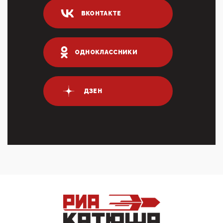
ИНН для переводов по СБП это первый шаг из
ВКОНТАКТЕ
логических двухЗаполнение ИНН при любых
переводах по ...
03:35, 10 Апреля 2026
Суммарное вознаграждение менеджменту в 15
ОДНОКЛАССНИКИ
крупных банках по итогам 2025 года превысило 63
млрд руб. ...
03:01, 10 Апреля 2026
Террорист и убийца Буданов вальяжно сообщил,
ДЗЕН
что союзники просили Киев не наносить удары по
энергети...
01:54, 10 Апреля 2026
ПрезидентПутинвчера вечером обьявил
Пасхальное перемирие с 16 часов субботы до конца
дня Воскресен...
01:09, 10 Апреля 2026
Цифроконцлагерь работает только на
входМошенники активно пользуются аккаунтами на
Госуслугах уме...
12:01, 10 Апреля 2026
Сионистское правительство благосклонно