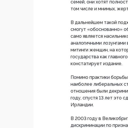
семей, они хотят полнос
том числе и мнимых, жер
В дальнейшем такой под
смогут «обоснованно» об
само является насильник
аналогичными лозунгами
митинги женщин, на кото
государства как главног
констатирует издание.
Помимо практики борьбы 
наиболее либеральных с
отношения были декримин
году, спустя 13 лет это 
Ирландии.
В 2003 году в Великобри
дискриминации по призна