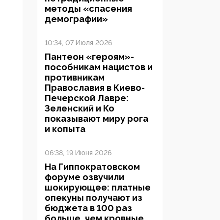
методы «спасения
демографии»
10:34, 07 Июля 2026
Пантеон «героям»-
пособникам нацистов и
противникам
Православия в Киево-
Печерской Лавре:
Зеленский и Ко
показывают миру рога
и копыта
06:38, 19 Июня 2026
На Гиппократовском
форуме озвучили
шокирующее: платные
опекуны получают из
бюджета в 100 раз
больше, чем кровные