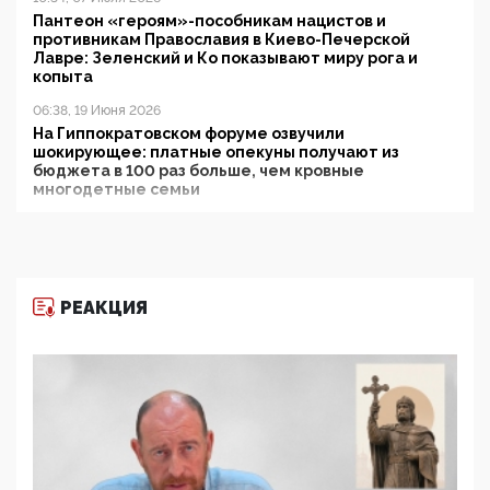
Пантеон «героям»-пособникам нацистов и
противникам Православия в Киево-Печерской
Лавре: Зеленский и Ко показывают миру рога и
копыта
06:38, 19 Июня 2026
На Гиппократовском форуме озвучили
шокирующее: платные опекуны получают из
бюджета в 100 раз больше, чем кровные
многодетные семьи
05:00, 13 Июня 2026
Разбор учебника Обществознания под редакцией
Медведева: суверенитет, традиционные ценности
и немного двоемыслия
РЕАКЦИЯ
11:53, 09 Июня 2026
Прокуратура наконец увидела экстремистскую
деятельность ИИТО ЮНЕСКО в России, но
цифроглобалисты продолжают определять
повестку в образовании
09:43, 01 Июня 2026
5G за счет здоровья граждан: Минцифры намерено
отобрать у регионов и муниципалитетов право