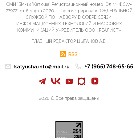
09:40, 10 Апреля 2026
СМИ "БМ-13 "Катюша" Регистрационный номер "Эл № ФС77-
Честно говоря, ситуация с продвижением через
77972" от 6 марта 2020 г. зарегистрировано ФЕДЕРАЛЬНОЙ
российские крупнейшие СМИ персоны Эррола
СЛУЖБОЙ ПО НАДЗОРУ В СФЕРЕ СВЯЗИ,
Маска (отца Ил...
ИНФОРМАЦИОННЫХ ТЕХНОЛОГИЙ И МАССОВЫХ
07:11, 10 Апреля 2026
КОММУНИКАЦИЙ УЧРЕДИТЕЛЬ ООО «РЕАЛИСТ»
Те, кто стоят за массовым завозом в Россию
ГЛАВНЫЙ РЕДАКТОР ЦЫГАНОВ А.Б.
инокультурных мигрантов, в общем-то понимают,
что делают ...
RSS
09:34, 09 Апреля 2026
Благодаря знакомым, стали известны подробности
+7 (965) 748-65-65
katyusha.info@mail.ru
истории с белгородскими "Орланами",которые
сбили свыш...
09:01, 09 Апреля 2026
Снова о главном на фронте. Противник вновь
захватил "малое небо" на украинском ТВД.
2026 © Все права защищены
Противник расшир...
08:05, 09 Апреля 2026
В Национальной системе платежных карт (НСПК)
заботливо уточниили, что ИНН при переводах по
СБП не ну...
06:01, 09 Апреля 2026