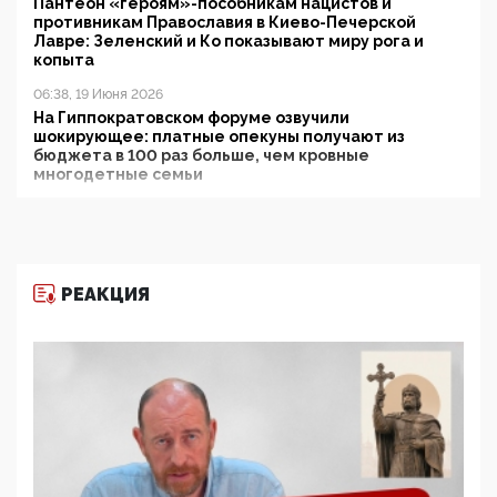
Пантеон «героям»-пособникам нацистов и
противникам Православия в Киево-Печерской
Лавре: Зеленский и Ко показывают миру рога и
копыта
06:38, 19 Июня 2026
На Гиппократовском форуме озвучили
шокирующее: платные опекуны получают из
бюджета в 100 раз больше, чем кровные
многодетные семьи
05:00, 13 Июня 2026
Разбор учебника Обществознания под редакцией
Медведева: суверенитет, традиционные ценности
и немного двоемыслия
РЕАКЦИЯ
11:53, 09 Июня 2026
Прокуратура наконец увидела экстремистскую
деятельность ИИТО ЮНЕСКО в России, но
цифроглобалисты продолжают определять
повестку в образовании
09:43, 01 Июня 2026
5G за счет здоровья граждан: Минцифры намерено
отобрать у регионов и муниципалитетов право
защищать жилые дома и социальные объекты от