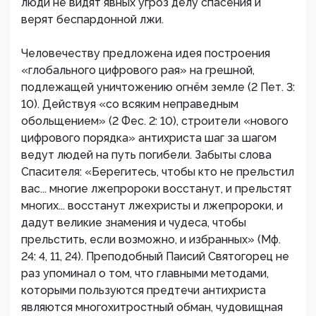
люди не видят явных угроз делу спасения и
верят беспардонной лжи.
Человечеству предложена идея построения
«глобального цифрового рая» на грешной,
подлежащей уничтожению огнём земле (2 Пет. 3:
10). Действуя «со всяким неправедным
обольщением» (2 Фес. 2: 10), строители «нового
цифрового порядка» антихриста шаг за шагом
ведут людей на путь погибели. Забыты слова
Спасителя: «Берегитесь, чтобы кто не прельстил
вас... многие лжепророки восстанут, и прельстят
многих... восстанут лжехристы и лжепророки, и
дадут великие знамения и чудеса, чтобы
прельстить, если возможно, и избранных» (Мф.
24: 4, 11, 24). Преподобный Паисий Святогорец не
раз упоминал о том, что главными методами,
которыми пользуются предтечи антихриста
являются многохитростный обман, чудовищная