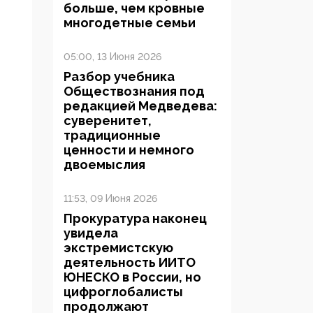
больше, чем кровные
многодетные семьи
05:00, 13 Июня 2026
Разбор учебника
Обществознания под
редакцией Медведева:
суверенитет,
традиционные
ценности и немного
двоемыслия
11:53, 09 Июня 2026
Прокуратура наконец
увидела
экстремистскую
деятельность ИИТО
ЮНЕСКО в России, но
цифроглобалисты
продолжают