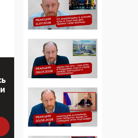
Симулякр патриотизма
и благолепия:
профилактика негатива
среди молодежи снова
отдана на откуп
«движперам»
03:35, 25 Апреля 2026
120 лет
парламентаризма: как
институт
СЬ
народовластия
ТИ
превратился в «чего
изволите» для
Правительства и АП
06:29, 15 Апреля 2026
Социальный фонд
России – пионер