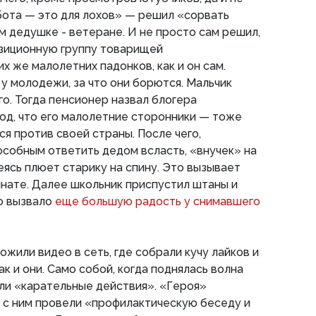
бота — это для лохов» — решил «сорвать
м дедушке - ветеране. И не просто сам решил,
озиционную группу товарищей
х же малолетних падонков, как и он сам.
у молодежи, за что они борются. Мальчик
го. Тогда пенсионер назвал блогера
од, что его малолетние сторонники — тоже
ся против своей страны. После чего,
собным ответить дедом всласть, «внучек» на
еясь плюет старику на спину. Это вызывает
мнате. Далее школьник приспустил штаны и
то вызвало
еще большую радость у снимавшего
жили видео в сеть, где собрали кучу лайков и
ак и они. Само собой, когда поднялась волна
али «карательные действия». «Героя»
е с ним провели «профилактическую беседу и