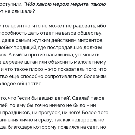
поступили.
"Ибо какою мерою мерите, такою
ет не слышали?
е толерантно, что не может не радовать, ибо
пособность дать ответ на вызов обществу.
, даже самым жутким действиям мигрантов,
любых традиций, где пострадавшие должны
ся. А выйти против насильника, угомонить
в деревне цыган или объяснить малолетнему
и что такое плохо – это показатель того, что
тво еще способно сопротивляться болезням.
молодое общество.
то, что "если бы ваших детей". Сделай такое
й, то ему бы точно ничего не было – ни
 праздников, ни прогулок, ни чего! Более того,
инения лично и сразу, так как недоросль не
да, благодаря которому появился на свет, но