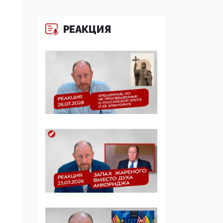
Манифест против
семьи и традиционных
РЕАКЦИЯ
ценностей: «Новые
люди» поднимают
электорат феминисток
на битву с
мужчинами-«бабуинам
и»
05:08, 15 Мая 2026
Эзотерика,
инфоцыганство и
лженаука под ширмой
защиты традиционных
ценностей: кто и с чем
выступал на форуме
«Россия 809. Традиции
будущего»
09:40, 06 Мая 2026