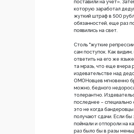
поставили на учет». Зат
которую заработал дедуш
жуткий штраф в 500 руб
обязанностей, еще раз по
появились на свет.
Столь "жуткие репрессии
сам поступок. Как видим,
ответить на его же языке
та мразь, что еще вчера
издевательстве над дедо
ОМОНовцев мгновенно брос
можно, бедного недоросл
толерантно. Издевательс
последнее – специально о
это не когда бандеровцы 
получают сдачи. Если бы
поймали и отпороли на к
раз было бы в разы меньш