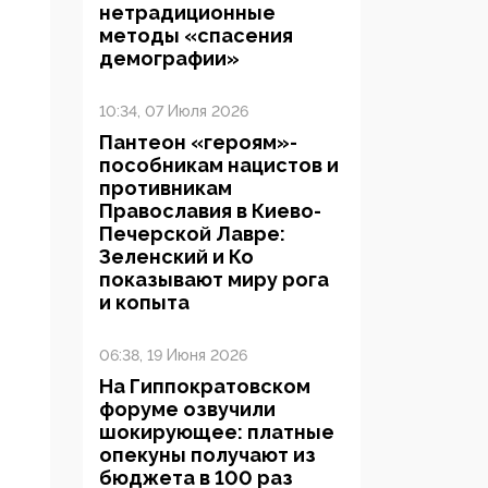
нетрадиционные
методы «спасения
демографии»
10:34, 07 Июля 2026
Пантеон «героям»-
пособникам нацистов и
противникам
Православия в Киево-
Печерской Лавре:
Зеленский и Ко
показывают миру рога
и копыта
06:38, 19 Июня 2026
На Гиппократовском
форуме озвучили
шокирующее: платные
опекуны получают из
бюджета в 100 раз