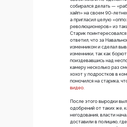
собирался делать — «ра
хайп» на своем 90-летне
а пригласил целую «опп
революционеров» из таки
Старик поинтересовался 
ответил, что за Навально
изменником и сделал выв
изменники, так как борют
поиздевавшись над неспо
камеру несколько раз см
хохот у подростков в ко
помочился на старика, ч
видео.
После этого выродки выло
одобрений от таких же, к
негодования, власти нач
доставили в полицию, гд