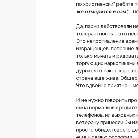
по христиански" ребята 
же отмерится и вам",
- н
Да, парни действовали н
толерантность – это нес
Это непротивление всем
извращенцев, попрание 
только мычать и радовать
торгующих наркотиками 
дурню, что такое хорошо 
страна еще жива. Общес
Что вдвойне приятно – 
И не нужно говорить про 
сына нормальных родителе
телефонов, ни выходных и
ветерану принесли бы изв
просто обидел своего де
еще и семью опозорил.