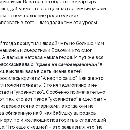
ем мальчик Вова пошел обратно в квартиру,
ка, дабы вместе с отцом, которому выписали
лей за неисполнение родительских
плевать в того, благодаря кому эти уроды
" тогда возмутили людей чуть не больше, чем
 нашлись и сверстники Вовочки, кто смог
. А дальше награда нашла героя. И тут же вся
 рассказывала о
"праве на самовыражении"
в
м, выкладывала в сеть имена детей
илась кричать: "А нас то за шо". Как же это
я мочой поливать. Это непедагогично и не
тво и "украинство"… Особенно примечательно
т тех, кто вот такое "украинство" видел сам –
издеваются на стариками, а когда они не
 за обиженную на 9 мая бабушку выродков
амеру, то и желающих повторить в следующий
е. Что еще смешней – это заявления, что "не