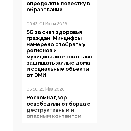
определять повестку в
образовании
09:43, 01 Июня 2026
5G за счет здоровья
граждан: Минцифры
намерено отобрать у
регионов и
муниципалитетов право
защищать жилые дома
и социальные объекты
от ЭМИ
05:58, 26 Мая 2026
Роскомнадзор
освободили от борца с
деструктивным и
опасным контентом
07:39, 25 Мая 2026