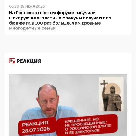
06:38, 19 Июня 2026
На Гиппократовском форуме озвучили
шокирующее: платные опекуны получают из
бюджета в 100 раз больше, чем кровные
многодетные семьи
05:00, 13 Июня 2026
Разбор учебника Обществознания под редакцией
Медведева: суверенитет, традиционные ценности
и немного двоемыслия
РЕАКЦИЯ
11:53, 09 Июня 2026
Прокуратура наконец увидела экстремистскую
деятельность ИИТО ЮНЕСКО в России, но
цифроглобалисты продолжают определять
повестку в образовании
09:43, 01 Июня 2026
5G за счет здоровья граждан: Минцифры намерено
отобрать у регионов и муниципалитетов право
защищать жилые дома и социальные объекты от
ЭМИ
05:58, 26 Мая 2026
Роскомнадзор освободили от борца с