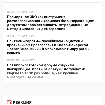
06:48, 21 Июля 2026
Посмертное ЭКО как инструмент
расчеловечивания и кормовая база извращенцев:
депутатам пора остановить нетрадиционные
методы «спасения демографии»
10:34, 07 Июля 2026
Пантеон «героям»-пособникам нацистов и
противникам Православия в Киево-Печерской
Лавре: Зеленский и Ко показывают миру рога и
копыта
06:38, 19 Июня 2026
На Гиппократовском форуме озвучили
шокирующее: платные опекуны получают из
бюджета в 100 раз больше, чем кровные
многодетные семьи
05:00, 13 Июня 2026
Разбор учебника Обществознания под редакцией
Медведева: суверенитет, традиционные ценности
и немного двоемыслия
РЕАКЦИЯ
11:53, 09 Июня 2026