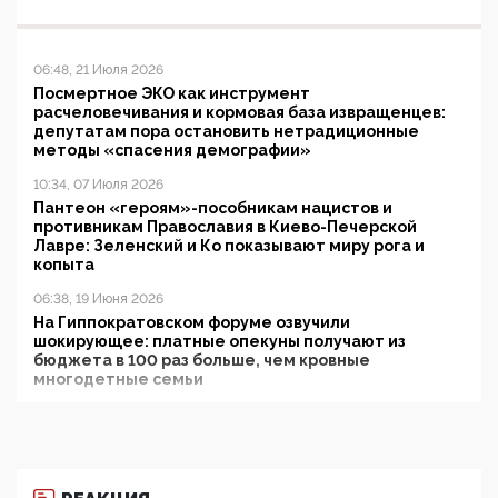
06:48, 21 Июля 2026
Посмертное ЭКО как инструмент
расчеловечивания и кормовая база извращенцев:
депутатам пора остановить нетрадиционные
методы «спасения демографии»
10:34, 07 Июля 2026
Пантеон «героям»-пособникам нацистов и
противникам Православия в Киево-Печерской
Лавре: Зеленский и Ко показывают миру рога и
копыта
06:38, 19 Июня 2026
На Гиппократовском форуме озвучили
шокирующее: платные опекуны получают из
бюджета в 100 раз больше, чем кровные
многодетные семьи
05:00, 13 Июня 2026
Разбор учебника Обществознания под редакцией
Медведева: суверенитет, традиционные ценности
и немного двоемыслия