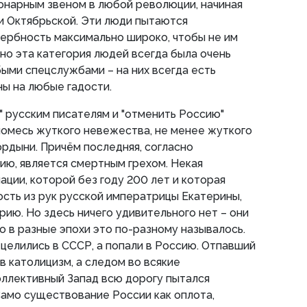
онарным звеном в любой революции, начиная
и Октябрьской. Эти люди пытаются
ербность максимально широко, чтобы не им
нно эта категория людей всегда была очень
ыми спецслужбами – на них всегда есть
ны на любые гадости.
 русским писателям и "отменить Россию"
 помесь жуткого невежества, не менее жуткого
ордыни. Причём последняя, согласно
ю, является смертным грехом. Некая
ации, которой без году 200 лет и которая
сть из рук русской императрицы Екатерины,
рию. Но здесь ничего удивительного нет – они
о в разные эпохи это по-разному называлось.
 целились в СССР, а попали в Россию. Отпавший
в католицизм, а следом во всякие
оллективный Запад всю дорогу пытался
 Само существование России как оплота,