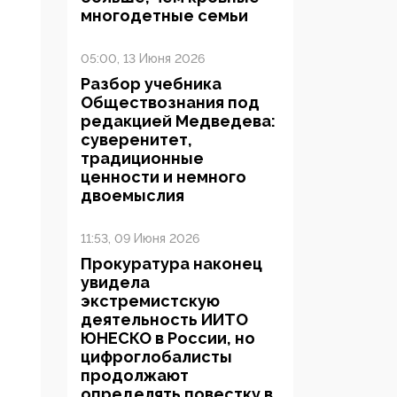
многодетные семьи
05:00, 13 Июня 2026
Разбор учебника
Обществознания под
редакцией Медведева:
суверенитет,
традиционные
ценности и немного
двоемыслия
11:53, 09 Июня 2026
Прокуратура наконец
увидела
экстремистскую
деятельность ИИТО
ЮНЕСКО в России, но
цифроглобалисты
продолжают
определять повестку в