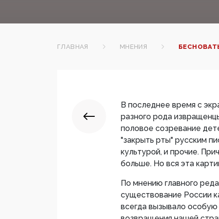
ГЛАВНАЯ
МНЕНИЯ
БЕСНОВАТЫ
В последнее время с экр
разного рода извращенцы
половое созревание дете
"закрыть рты" русским п
культурой, и прочие. При
больше. Но вся эта карти
По мнению главного ред
существование России к
всегда вызывало особую и
возвращения нашей стран