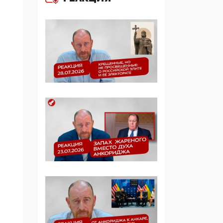
Манифест против
семьи и традиционных
ценностей: «Новые
люди» поднимают
электорат феминисток
на битву с
мужчинами-«бабуинам
и»
05:08, 15 Мая 2026
Эзотерика,
инфоцыганство и
лженаука под ширмой
защиты традиционных
ценностей: кто и с чем
выступал на форуме
«Россия 809. Традиции
будущего»
09:40, 06 Мая 2026