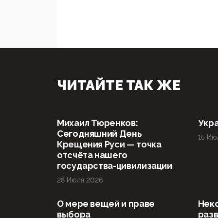
ЧИТАЙТЕ ТАК ЖЕ
Михаил Тюренков:
Укра
Сегодняшний День
15 Ию
Крещения Руси — точка
отсчёта нашего
государства-цивилизации
28 Июля 2026
О мере вещей и праве
Нек
выбора
раз