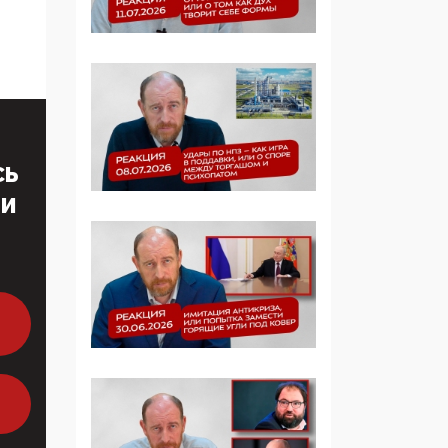
Симулякр патриотизма
и благолепия:
профилактика негатива
среди молодежи снова
отдана на откуп
«движперам»
03:35, 25 Апреля 2026
СЬ
120 лет
ТИ
парламентаризма: как
институт
народовластия
превратился в «чего
изволите» для
Правительства и АП
06:29, 15 Апреля 2026
Социальный фонд
России – пионер
жесткого внедрения