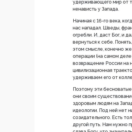
удерживающего мир от то
ненависть у Запада.
Начиная с 16-го века, ко
нас нападал. Шведы, фран
огребли. И, даст Бог, и д
вернуться к себе. Понять,
этом смысле, конечно же
операции (на самом деле
возвращение России на 
цивилизационная траекто
удерживаем его от колле
Поэтому эти бесноватые 
они своим существовани
здоровым людям на Запад
идеологии. Под ней нет н
созидательного. Есть то
другой путь. Нам нужно п
слава Богу, что значител