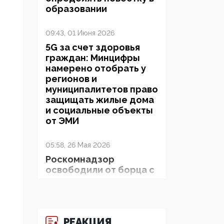
образовании
09:43, 01 Июня 2026
5G за счет здоровья
граждан: Минцифры
намерено отобрать у
регионов и
муниципалитетов право
защищать жилые дома
и социальные объекты
от ЭМИ
05:58, 26 Мая 2026
Роскомнадзор
освободили от борца с
деструктивным и
опасным контентом
07:39, 25 Мая 2026
РЕАКЦИЯ