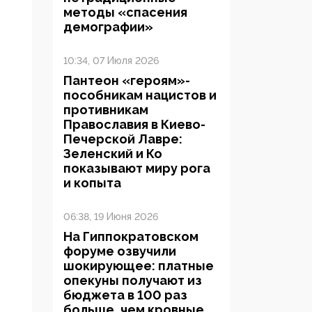
методы «спасения
демографии»
10:34, 07 Июля 2026
Пантеон «героям»-
пособникам нацистов и
противникам
Православия в Киево-
Печерской Лавре:
Зеленский и Ко
показывают миру рога
и копыта
06:38, 19 Июня 2026
На Гиппократовском
форуме озвучили
шокирующее: платные
опекуны получают из
бюджета в 100 раз
больше, чем кровные