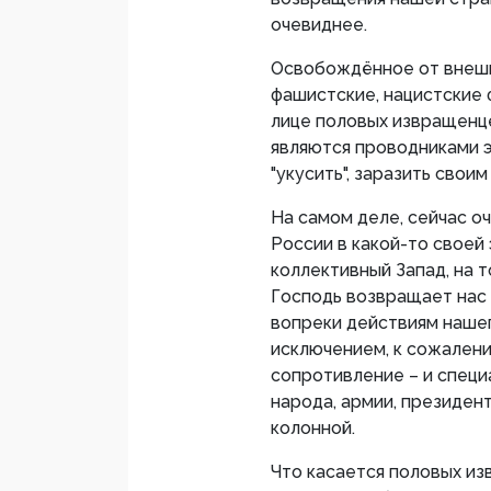
очевиднее.
Освобождённое от внешн
фашистские, нацистские 
лице половых извращенце
являются проводниками э
"укусить", заразить свои
На самом деле, сейчас оч
России в какой-то своей
коллективный Запад, на 
Господь возвращает нас 
вопреки действиям нашег
исключением, к сожален
сопротивление – и специа
народа, армии, президен
колонной.
Что касается половых из