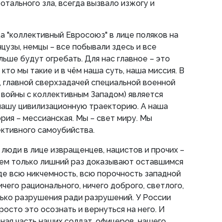
тального зла, всегда вызвало изжогу и
гда "коллективный Евросоюз" в лице поляков на
цузы, немцы – все побывали здесь и все
альше будут огребать. Для нас главное – это
 кто мы такие и в чём наша суть, наша миссия. В
, главной сверхзадачей специальной военной
 войны с коллективным Западом) является
нашу цивилизационную траекторию. А наша
рия – мессианская. Мы – свет миру. Мы
ктивного самоубийства.
люди в лице извращенцев, нацистов и прочих –
ем только лишний раз доказывают оставшимся
е всю никчемность, всю порочность западной
ичего рационального, ничего доброго, светлого,
лько разрушения ради разрушений. У России
росто это осознать и вернуться на него. И
ьная часть наших солдат, офицеров, нашего