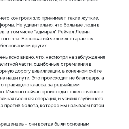
его контроля зло принимает такие жуткие,
формы. Не удивительно, что больные люди в
в, в том числе "адмирал" Рейчел Левин,
того зла. Бесноватый человек старается
м беснованием других.
ень ясно видно, что, несмотря на заблуждения
 элитной части, ошибочные стремления в
торную дорогу цивилизации, в конечном счёте
на наши пути. Это происходит не благодаря, а
о правящего класса, за редчайшим
ию. Именно сейчас происходит ожесточённое
льная военная операция, и усилия глубинного
та против болота, которое мы называем пятой
вращенцев – они всегда были основным