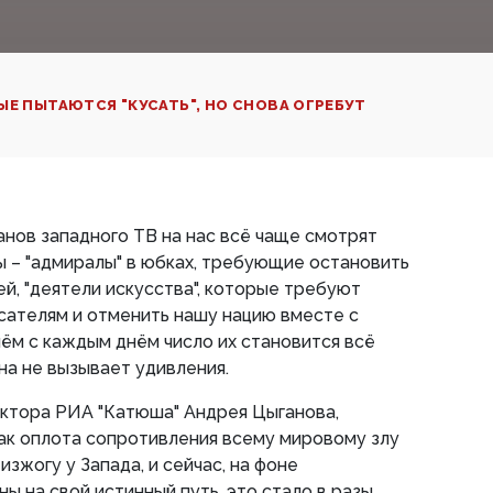
Е ПЫТАЮТСЯ "КУСАТЬ", НО СНОВА ОГРЕБУТ
анов западного ТВ на нас всё чаще смотрят
 – "адмиралы" в юбках, требующие остановить
й, "деятели искусства", которые требуют
исателям и отменить нашу нацию вместе с
чём с каждым днём число их становится всё
на не вызывает удивления.
актора РИА "Катюша" Андрея Цыганова,
ак оплота сопротивления всему мировому злу
зжогу у Запада, и сейчас, на фоне
ы на свой истинный путь, это стало в разы