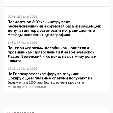
06:48, 21 Июля 2026
Посмертное ЭКО как инструмент
расчеловечивания и кормовая база извращенцев:
депутатам пора остановить нетрадиционные
методы «спасения демографии»
10:34, 07 Июля 2026
Пантеон «героям»-пособникам нацистов и
противникам Православия в Киево-Печерской
Лавре: Зеленский и Ко показывают миру рога и
копыта
06:38, 19 Июня 2026
На Гиппократовском форуме озвучили
шокирующее: платные опекуны получают из
бюджета в 100 раз больше, чем кровные
многодетные семьи
05:00, 13 Июня 2026
Разбор учебника Обществознания под редакцией
Медведева: суверенитет, традиционные ценности
и немного двоемыслия