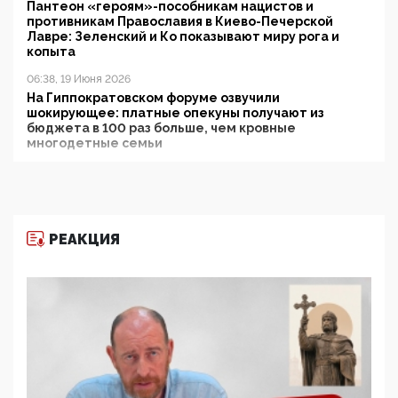
Пантеон «героям»-пособникам нацистов и
противникам Православия в Киево-Печерской
Лавре: Зеленский и Ко показывают миру рога и
копыта
06:38, 19 Июня 2026
На Гиппократовском форуме озвучили
шокирующее: платные опекуны получают из
бюджета в 100 раз больше, чем кровные
многодетные семьи
05:00, 13 Июня 2026
Разбор учебника Обществознания под редакцией
Медведева: суверенитет, традиционные ценности
и немного двоемыслия
РЕАКЦИЯ
11:53, 09 Июня 2026
Прокуратура наконец увидела экстремистскую
деятельность ИИТО ЮНЕСКО в России, но
цифроглобалисты продолжают определять
повестку в образовании
09:43, 01 Июня 2026
5G за счет здоровья граждан: Минцифры намерено
отобрать у регионов и муниципалитетов право
защищать жилые дома и социальные объекты от