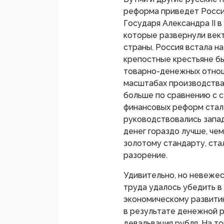
реформа приведет Росси
Государя Александра II 
которые развернули век
страны. Россия встала н
крепостные крестьяне б
товарно-денежных отноше
масштабах производства 
больше по сравнению с се
финансовых реформ ста
руководствовались запа
денег гораздо лучше, чем
золотому стандарту, ста
разорение.
Удивительно, но невежес
труда удалось убедить в
экономическому развитию
в результате денежной 
девальвация рубля. На т