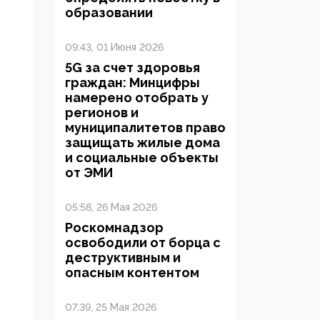
образовании
09:43, 01 Июня 2026
5G за счет здоровья
граждан: Минцифры
намерено отобрать у
регионов и
муниципалитетов право
защищать жилые дома
и социальные объекты
от ЭМИ
05:58, 26 Мая 2026
Роскомнадзор
освободили от борца с
деструктивным и
опасным контентом
07:39, 25 Мая 2026