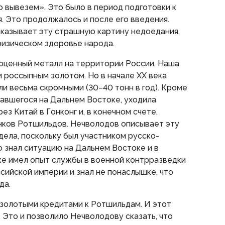
о вывезем». Это было в период подготовки к
. Это продолжалось и после его введения.
казывает эту страшную картину недоедания,
физическом здоровье народа.
гоценный металл на территории России. Наша
и россыпным золотом. Но в начале ХХ века
и весьма скромными (30–40 тонн в год). Кроме
ывавшегося на Дальнем Востоке, уходила
рез Китай в Гонконг и, в конечном счете,
нков Ротшильдов. Нечволодов описывает эту
дела, поскольку был участником русско-
о знал ситуацию на Дальнем Востоке и в
же имел опыт службы в военной контрразведки
ссийской империи и знал не понаслышке, что
да.
 золотыми кредитами к Ротшильдам. И этот
. Это и позволило Нечволодову сказать, что