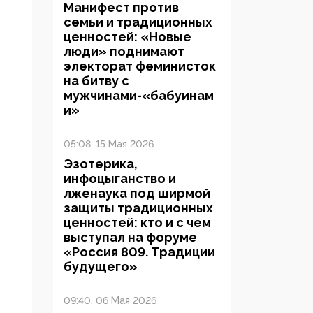
Манифест против
семьи и традиционных
ценностей: «Новые
люди» поднимают
электорат феминисток
на битву с
мужчинами-«бабуинам
и»
05:08, 15 Мая 2026
Эзотерика,
инфоцыганство и
лженаука под ширмой
защиты традиционных
ценностей: кто и с чем
выступал на форуме
«Россия 809. Традиции
будущего»
09:40, 06 Мая 2026