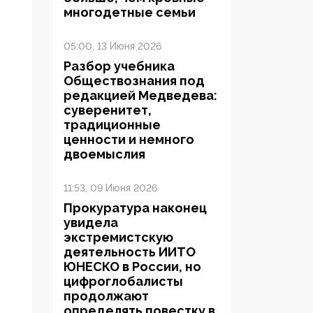
многодетные семьи
05:00, 13 Июня 2026
Разбор учебника
Обществознания под
редакцией Медведева:
суверенитет,
традиционные
ценности и немного
двоемыслия
11:53, 09 Июня 2026
Прокуратура наконец
увидела
экстремистскую
деятельность ИИТО
ЮНЕСКО в России, но
цифроглобалисты
продолжают
определять повестку в