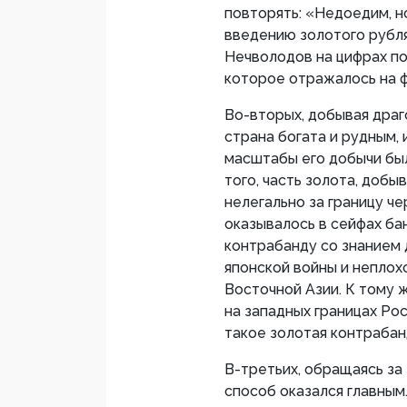
повторять: «Недоедим, н
введению золотого рубля
Нечволодов на цифрах по
которое отражалось на 
Во-вторых
, добывая дра
страна богата и рудным, 
масштабы его добычи был
того, часть золота, доб
нелегально за границу че
оказывалось в сейфах ба
контрабанду со знанием 
японской войны и неплох
Восточной Азии. К тому 
на западных границах Ро
такое золотая контрабан
В-третьих
, обращаясь за
способ оказался главным