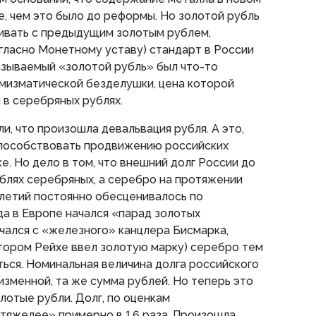
, чем это было до реформы. Но золотой рубль
нивать с предыдущим золотым рублем,
гласно Монетному уставу) стандарт в России
азываемый «золотой рубль» был что-то
мизматической безделушки, цена которой
в серебряных рублях.
и, что произошла девальвация рубля. А это,
 способствовать продвижению российских
е. Но дело в том, что внешний долг России до
блях серебряных, а серебро на протяжении
летий постоянно обесценивалось по
да в Европе начался «парад золотых
чался с «железного» канцлера Бисмарка,
Втором Рейхе ввел золотую марку) серебро тем
ься. Номинальная величина долга российского
изменной, та же сумма рублей. Но теперь это
лотые рубли. Долг, по оценкам
«тяжелее» примерно в 1,6 раза. Произошла