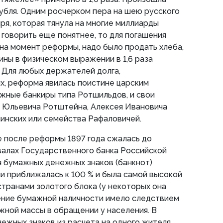
убля. Одним росчерком пера на шею русского
ря, которая тянула на многие миллиарды
 говорить еще понятнее, то для погашения
 на момент реформы, надо было продать хлеба,
нины в физическом выражении в 1,6 раза
 Для любых держателей долга,
х, реформа явилась поистине царским
ежные банкиры типа Ротшильдов, и свои
 Юльевича Ротштейна, Алексея Ивановича
инских или семейства Рафаловичей.
 после реформы 1897 года сжалась до
валах Государственного банка Российской
я бумажных денежных знаков (банкнот)
и приближалась к 100 % и была самой высокой
странами золотого блока (у некоторых она
ение бумажной наличности имело следствием
жной массы в обращении у населения. В
нежных знаков из расчета на одного жителя