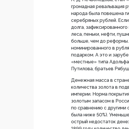
громадная ревальвация р
народа была повешена ги
серебряных рублей. Если
долга, зафиксированного
леса, пеньки, нефти, пуш
больше, чем до реформы.
номинированного в рубля
подарком. А это и заруб
«местные» типа Адольфа
Путилова, братьев Рябуш
Денежная масса в стране
количества золота в под
империи. Норма покрыти
золотым запасом в Росси
по сравнению с другими 
была ниже 50%). Уменьш
острый недостаток дене
1899 году количество де