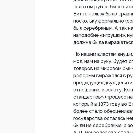
золотом рубле было ниже
Витте нельзя было срав
поскольку формально (со
был серебряным. А так н
наподобие «игрушки», ну
должна была выражаться 
Но нашим властям внушил
мол, нам на руку, будет
товаров на мировом рынк
реформы выражался в ру
предыдущих двух десяти
отношению к золоту. Ког
стандартов» (процесс на
который в 1873 году во 
более стало обесцениват
государства осталась не
были не серебряные, а зо
А. Д. Нечволодова, стал 