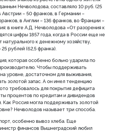
данным Нечволодова, составляло 10 руб. (25
в Австрии – 50 франков, в Германии –
франков, в Англии – 136 франков, во Франции –
ия: в книге А.Д. Нечволодова «От разорения к
одятся цифры 1857 года, когда в России еще не
 натурального к денежному хозяйству,
25 рублей (62,5 франка).
ция, которая особенно больно ударила по
производителю. Чтобы поддерживать
на уровне, достаточном для выживания,
ть золотой запас. А он имел тенденцию
олото требовалось для покрытия дефицита
аты процентов по кредитам и дивидендов
. Как Россия могла поддерживать золотой
овне? Нечволодов называет три способа.
спорт, особенно вывоз хлеба. Еще
инистр финансов Вышнеградский любил