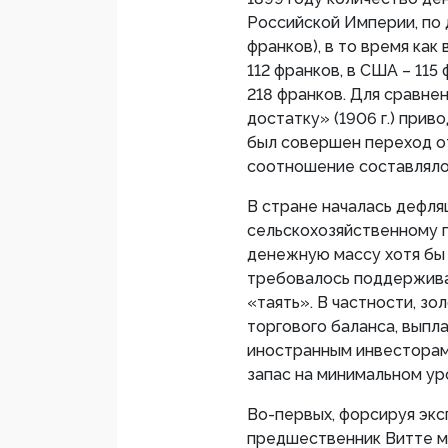
Российской Империи, по 
франков), в то время как 
112 франков, в США – 115 
218 франков. Для сравнен
достатку» (1906 г.) прив
был совершен переход от
соотношение составляло 
В стране началась дефля
сельскохозяйственному 
денежную массу хотя бы 
требовалось поддержива
«таять». В частности, з
торгового баланса, выпл
иностранным инвесторам
запас на минимальном ур
Во-первых
, форсируя эк
предшественник Витте м