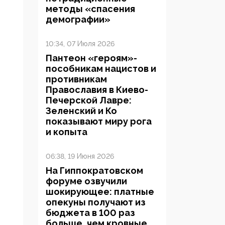
методы «спасения
демографии»
10:34, 07 Июля 2026
Пантеон «героям»-
пособникам нацистов и
противникам
Православия в Киево-
Печерской Лавре:
Зеленский и Ко
показывают миру рога
и копыта
06:38, 19 Июня 2026
На Гиппократовском
форуме озвучили
шокирующее: платные
опекуны получают из
бюджета в 100 раз
больше, чем кровные