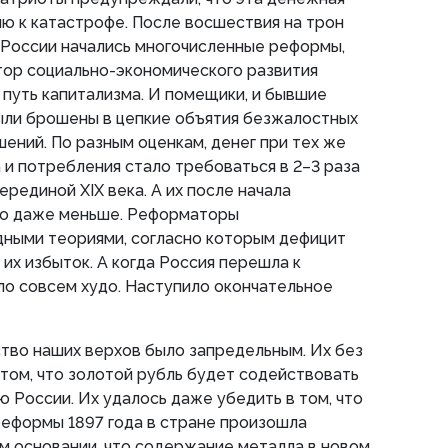
ю к катастрофе. После восшествия на трон
в России начались многочисленные реформы,
тор социально-экономического развития
а путь капитализма. И помещики, и бывшие
ыли брошены в цепкие объятия безжалостных
ний. По разным оценкам, денег при тех же
и потребления стало требоваться в 2–3 раза
рединой XIX века. А их после начала
ло даже меньше. Реформаторы
дными теориями, согласно которым дефицит
 их избыток. А когда Россия перешла к
ло совсем худо. Наступило окончательное
тво наших верхов было запредельным. Их без
 том, что золотой рубль будет содействовать
 России. Их удалось даже убедить в том, что
реформы 1897 года в стране произошла
ом основании, что содержание металла в новом