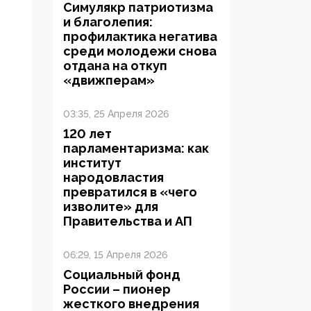
Симулякр патриотизма
и благолепия:
профилактика негатива
среди молодежи снова
отдана на откуп
«движперам»
03:35, 25 Апреля 2026
120 лет
парламентаризма: как
институт
народовластия
превратился в «чего
изволите» для
Правительства и АП
06:29, 15 Апреля 2026
Социальный фонд
России – пионер
жесткого внедрения