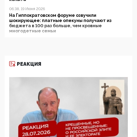
06:38, 19 Июня 2026
На Гиппократовском форуме озвучили
шокирующее: платные опекуны получают из
бюджета в 100 раз больше, чем кровные
многодетные семьи
05:00, 13 Июня 2026
Разбор учебника Обществознания под редакцией
Медведева: суверенитет, традиционные ценности
и немного двоемыслия
РЕАКЦИЯ
11:53, 09 Июня 2026
Прокуратура наконец увидела экстремистскую
деятельность ИИТО ЮНЕСКО в России, но
цифроглобалисты продолжают определять
повестку в образовании
09:43, 01 Июня 2026
5G за счет здоровья граждан: Минцифры намерено
отобрать у регионов и муниципалитетов право
защищать жилые дома и социальные объекты от
ЭМИ
05:58, 26 Мая 2026
Роскомнадзор освободили от борца с