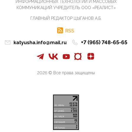
ИНФОРМАЦИОННЫХ ТЕХНОЛОГИЙ И МАССОВЫХ
07:11, 10 Апреля 2026
КОММУНИКАЦИЙ УЧРЕДИТЕЛЬ ООО «РЕАЛИСТ»
Те, кто стоят за массовым завозом в Россию
ГЛАВНЫЙ РЕДАКТОР ЦЫГАНОВ А.Б.
инокультурных мигрантов, в общем-то понимают,
что делают ...
RSS
09:34, 09 Апреля 2026
Благодаря знакомым, стали известны подробности
+7 (965) 748-65-65
katyusha.info@mail.ru
истории с белгородскими "Орланами",которые
сбили свыш...
09:01, 09 Апреля 2026
Снова о главном на фронте. Противник вновь
захватил "малое небо" на украинском ТВД.
2026 © Все права защищены
Противник расшир...
08:05, 09 Апреля 2026
В Национальной системе платежных карт (НСПК)
заботливо уточниили, что ИНН при переводах по
СБП не ну...
06:01, 09 Апреля 2026
А пока армия нашей многонациональной страны
продолжает сражаться с Украиной, где людей
убивают за ру...