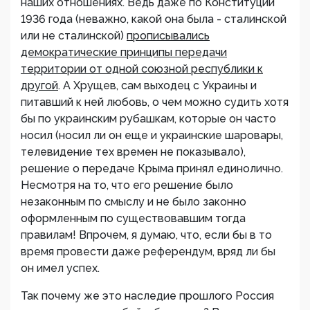
наших отношениях. Ведь даже по Конституции
1936 года (неважно, какой она была - сталинской
или не сталинской)
прописывались
демократические принципы передачи
территории от одной союзной республики к
другой
. А Хрущев, сам выходец с Украины и
питавший к ней любовь, о чем можно судить хотя
бы по украинским рубашкам, которые он часто
носил (носил ли он еще и украинские шаровары,
телевидение тех времен не показывало),
решение о передаче Крыма принял единолично.
Несмотря на то, что его решение было
незаконным по смыслу и не было законно
оформленным по существовавшим тогда
правилам! Впрочем, я думаю, что, если бы в то
время провести даже референдум, вряд ли бы
он имел успех.
Так почему же это наследие прошлого Россия