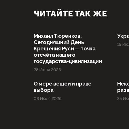
ЧИТАЙТЕ ТАК ЖЕ
Михаил Тюренков:
Укра
Сегодняшний День
15 Ию
Крещения Руси — точка
отсчёта нашего
государства-цивилизации
28 Июля 2026
О мере вещей и праве
Нек
выбора
раз
08 Июля 2026
25 Ию