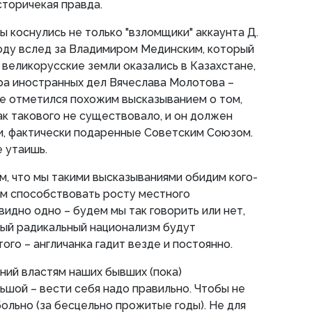
историчекая правда.
ы коснулись не только "взломщики" аккаунта Д.
оду вслед за Владимиром Мединским, который
 великорусские земли оказались в Казахстане,
ра иностранных дел Вячеслава Молотова –
е отметился похожим высказыванием о том,
ак такового не существовало, и он должен
и, фактически подаренные Советским Союзом.
 утаишь.
ом, что мы такими высказываниями обидим кого-
ем способствовать росту местного
видно одно – будем мы так говорить или нет,
ный радикальный национализм будут
ого – англичанка гадит везде и постоянно.
ний властям наших бывших (пока)
ьшой – вести себя надо правильно. Чтобы не
ольно (за бесцельно прожитые годы). Не для