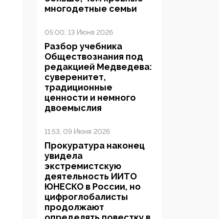
многодетные семьи
05:00, 13 Июня 2026
Разбор учебника
Обществознания под
редакцией Медведева:
суверенитет,
традиционные
ценности и немного
двоемыслия
11:53, 09 Июня 2026
Прокуратура наконец
увидела
экстремистскую
деятельность ИИТО
ЮНЕСКО в России, но
цифроглобалисты
продолжают
определять повестку в