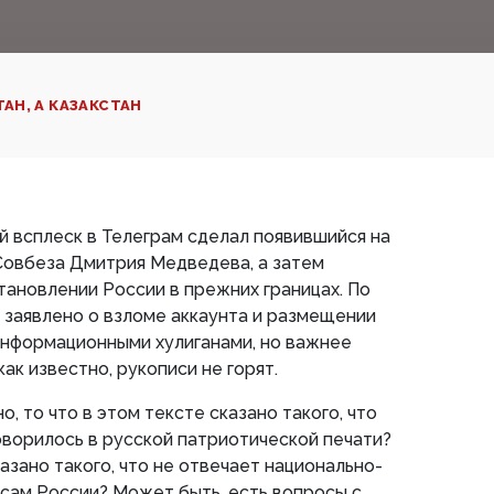
ТАН, А КАЗАКСТАН
 всплеск в Телеграм сделал появившийся на
Совбеза Дмитрия Медведева, а затем
тановлении России в прежних границах. По
 заявлено о взломе аккаунта и размещении
нформационными хулиганами, но важнее
как известно, рукописи не горят.
, то что в этом тексте сказано такого, что
говорилось в русской патриотической печати?
казано такого, что не отвечает национально-
сам России? Может быть, есть вопросы с