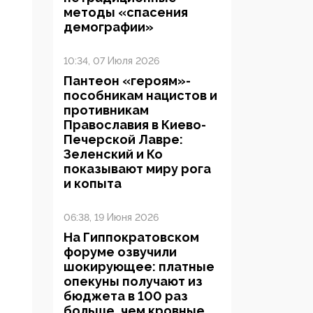
методы «спасения
демографии»
10:34, 07 Июля 2026
Пантеон «героям»-
пособникам нацистов и
противникам
Православия в Киево-
Печерской Лавре:
Зеленский и Ко
показывают миру рога
и копыта
06:38, 19 Июня 2026
На Гиппократовском
форуме озвучили
шокирующее: платные
опекуны получают из
бюджета в 100 раз
больше, чем кровные