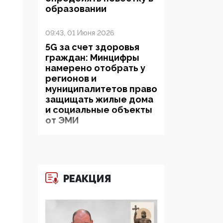
образовании
09:43, 01 Июня 2026
5G за счет здоровья
граждан: Минцифры
намерено отобрать у
регионов и
муниципалитетов право
защищать жилые дома
и социальные объекты
от ЭМИ
05:58, 26 Мая 2026
Роскомнадзор
освободили от борца с
РЕАКЦИЯ
деструктивным и
опасным контентом
07:39, 25 Мая 2026