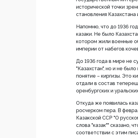
исторической точки зрени
становления Казахстана и
Напомню, что до 1936 год
казаки. Не было Казахстан
котором жили военные о
империи от набегов коче
До 1936 года в мире не 
"Казахстан", но и не был
понятие – киргизы. Это ки
отдали в состав тепереш
оренбургских и уральских
Откуда же появилась каз
росчерком пера. В февр
Казакской ССР "О русск
слова "казак"" сказано, чт
соответствии с этим писат