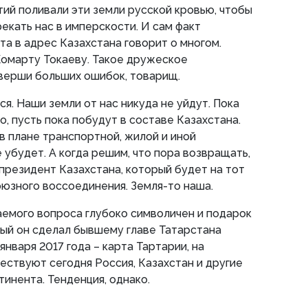
тий поливали эти земли русской кровью, чтобы
екать нас в имперскости. И сам факт
та в адрес Казахстана говорит о многом.
омарту Токаеву. Такое дружеское
верши больших ошибок, товарищ.
я. Наши земли от нас никуда не уйдут. Пока
, пусть пока побудут в составе Казахстана.
 в плане транспортной, жилой и иной
 убудет. А когда решим, что пора возвращать,
 президент Казахстана, который будет на тот
юзного воссоединения. Земля-то наша.
емого вопроса глубоко символичен и подарок
ый он сделал бывшему главе Татарстана
нваря 2017 года – карта Тартарии, на
ствуют сегодня Россия, Казахстан и другие
тинента. Тенденция, однако.