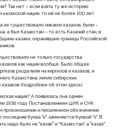
я? Так нет – если взять ту же историю
 казахской нации, то ей не более 100 лет.
а не существовало никаких казахов, были –
а, а был Казакстан – то есть Казачий стан, в
бщины казаки, охранявшие границы Российской
вников.
существовало не только государства
о казахов как нации вообще. Было общее
ргизов разделили на киргизов и казахов, и
него Казахстана земли сибирских,
 казаков (подробнее об этом здесь).
ахская нация? А появилась она одним
але 1936 году Постановлением ЦИК и СНК
ом произношении и письменном обозначении
о последняя буква "к" заменяется буквой "х". В
ь надо было не "казак" и "Казакстан", а "казах"