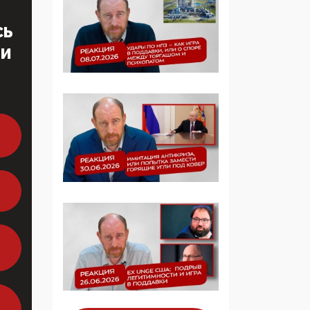
Симулякр патриотизма
и благолепия:
СЬ
профилактика негатива
среди молодежи снова
ТИ
отдана на откуп
«движперам»
03:35, 25 Апреля 2026
120 лет
парламентаризма: как
институт
народовластия
превратился в «чего
изволите» для
Правительства и АП
06:29, 15 Апреля 2026
Социальный фонд
России – пионер
жесткого внедрения