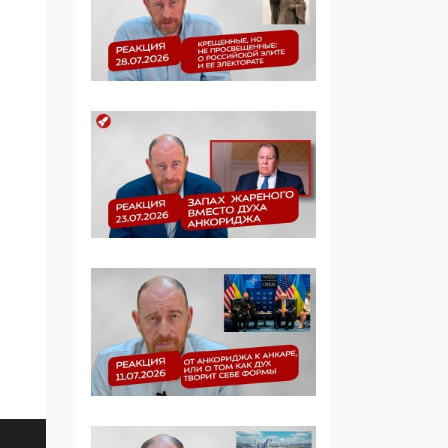
Манифест против
семьи и традиционных
ценностей: «Новые
люди» поднимают
электорат феминисток
на битву с
мужчинами-«бабуинам
и»
05:08, 15 Мая 2026
Эзотерика,
инфоцыганство и
лженаука под ширмой
защиты традиционных
ценностей: кто и с чем
выступал на форуме
«Россия 809. Традиции
будущего»
09:40, 06 Мая 2026