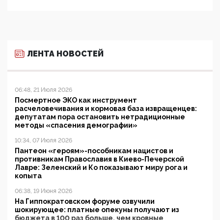
ЛЕНТА НОВОСТЕЙ
06:48, 21 Июля 2026
Посмертное ЭКО как инструмент
расчеловечивания и кормовая база извращенцев:
депутатам пора остановить нетрадиционные
методы «спасения демографии»
10:34, 07 Июля 2026
Пантеон «героям»-пособникам нацистов и
противникам Православия в Киево-Печерской
Лавре: Зеленский и Ко показывают миру рога и
копыта
06:38, 19 Июня 2026
На Гиппократовском форуме озвучили
шокирующее: платные опекуны получают из
бюджета в 100 раз больше, чем кровные