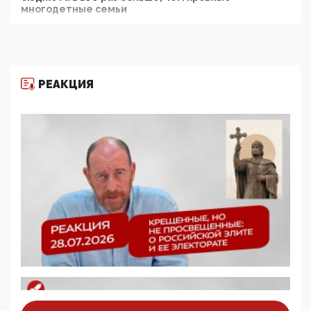
многодетные семьи
05:00, 13 Июня 2026
Разбор учебника Обществознания под редакцией
Медведева: суверенитет, традиционные ценности
и немного двоемыслия
РЕАКЦИЯ
11:53, 09 Июня 2026
Прокуратура наконец увидела экстремистскую
деятельность ИИТО ЮНЕСКО в России, но
цифроглобалисты продолжают определять
повестку в образовании
09:43, 01 Июня 2026
5G за счет здоровья граждан: Минцифры намерено
отобрать у регионов и муниципалитетов право
защищать жилые дома и социальные объекты от
ЭМИ
05:58, 26 Мая 2026
Роскомнадзор освободили от борца с
деструктивным и опасным контентом
07:39, 25 Мая 2026
Манифест против семьи и традиционных
ценностей: «Новые люди» поднимают электорат