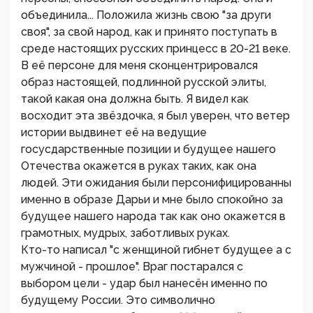
объединила... Положила жизнь свою "за други
своя", за свой народ, как и принято поступать в
среде настоящих русских принцесс в 20-21 веке.
В еë персоне для меня сконцентрировался
образ настоящей, подлинной русской элиты,
такой какая она должна быть. Я видел как
восходит эта звëздочка, я был уверен, что ветер
истории выдвинет еë на ведущие
госусдарственные позиции и будущее нашего
Отечества окажется в руках таких, как она
людей. Эти ожидания были персонифицированны
именно в образе Дарьи и мне было спокойно за
будущее нашего народа так как оно окажется в
грамотных, мудрых, заботливых руках.
Кто-то написал "с женщиной гибнет будущее а с
мужчиной - прошлое". Враг постарался с
выбором цели - удар был нанесëн именно по
будущему России. Это символично