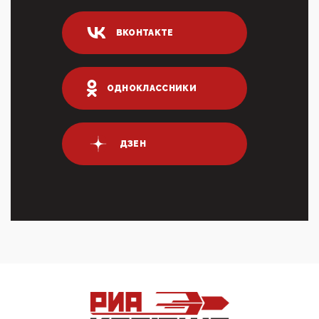
04:47, 10 Апреля 2026
ИНН для переводов по СБП это первый шаг из
ВКОНТАКТЕ
логических двухЗаполнение ИНН при любых
переводах по ...
03:35, 10 Апреля 2026
Суммарное вознаграждение менеджменту в 15
ОДНОКЛАССНИКИ
крупных банках по итогам 2025 года превысило 63
млрд руб. ...
03:01, 10 Апреля 2026
Террорист и убийца Буданов вальяжно сообщил,
ДЗЕН
что союзники просили Киев не наносить удары по
энергети...
01:54, 10 Апреля 2026
ПрезидентПутинвчера вечером обьявил
Пасхальное перемирие с 16 часов субботы до конца
дня Воскресен...
01:09, 10 Апреля 2026
Цифроконцлагерь работает только на
входМошенники активно пользуются аккаунтами на
Госуслугах уме...
12:01, 10 Апреля 2026