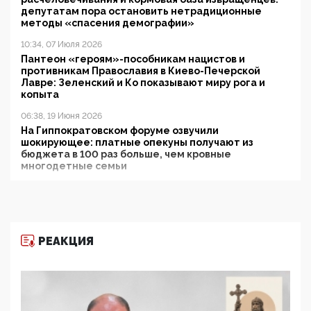
депутатам пора остановить нетрадиционные
методы «спасения демографии»
10:34, 07 Июля 2026
Пантеон «героям»-пособникам нацистов и
противникам Православия в Киево-Печерской
Лавре: Зеленский и Ко показывают миру рога и
копыта
06:38, 19 Июня 2026
На Гиппократовском форуме озвучили
шокирующее: платные опекуны получают из
бюджета в 100 раз больше, чем кровные
многодетные семьи
05:00, 13 Июня 2026
Разбор учебника Обществознания под редакцией
Медведева: суверенитет, традиционные ценности
и немного двоемыслия
РЕАКЦИЯ
11:53, 09 Июня 2026
Прокуратура наконец увидела экстремистскую
деятельность ИИТО ЮНЕСКО в России, но
цифроглобалисты продолжают определять
повестку в образовании