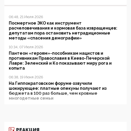
06:48, 21 Июля 2026
Посмертное ЭКО как инструмент
расчеловечивания и кормовая база извращенцев:
депутатам пора остановить нетрадиционные
методы «спасения демографии»
10:34, 07 Июля 2026
Пантеон «героям»-пособникам нацистов и
противникам Православия в Киево-Печерской
Лавре: Зеленский и Ко показывают миру рога и
копыта
06:38, 19 Июня 2026
На Гиппократовском форуме озвучили
шокирующее: платные опекуны получают из
бюджета в 100 раз больше, чем кровные
многодетные семьи
05:00, 13 Июня 2026
Разбор учебника Обществознания под редакцией
Медведева: суверенитет, традиционные ценности
и немного двоемыслия
РЕАКЦИЯ