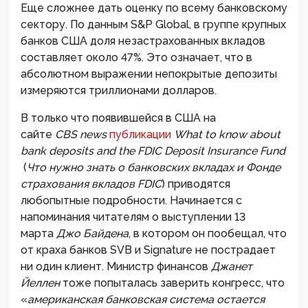
Еще сложнее дать оценку по всему банковскому
сектору. По данным S&P Global, в группе крупных
банков США доля незастрахованных вкладов
составляет около 47%. Это означает, что в
абсолютном выражении непокрытые депозиты
измеряются триллионами долларов.
В только что появившейся в США на
сайте
CBS
news
публикации
What
to
know
about
bank
deposits
and
the
FDIC
Deposit
Insurance
Fund
(
Что нужно знать о банковских вкладах и Фонде
страхования вкладов FDIC
) приводятся
любопытные подробности. Начинается с
напоминания читателям о выступлении 13
марта
Джо Байдена
, в котором он пообещал, что
от краха банков SVB и Signature не пострадает
ни один клиент. Министр финансов
Джанет
Йеллен
тоже попыталась заверить конгресс, что
«
американская банковская система остается