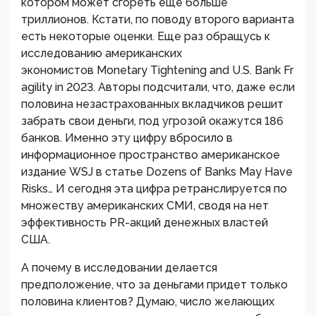
котором может сгореть еще больше
триллионов. Кстати, по поводу второго варианта
есть некоторые оценки. Еще раз обращусь к
исследованию американских
экономистов
Monetary
Tightening
and
U
.
S
.
Bank
Fr
agility
in
2023. Авторы подсчитали, что, даже если
половина незастрахованных вкладчиков решит
забрать свои деньги, под угрозой окажутся 186
банков. Именно эту цифру вбросило в
информационное пространство американское
издание WSJ в статье Dozens of Banks May Have
Risks… И сегодня эта цифра ретранслируется по
множеству американских СМИ, сводя на нет
эффективность
PR
-акций денежных властей
США.
А почему в исследовании делается
предположение, что за деньгами придет только
половина клиентов? Думаю, число желающих