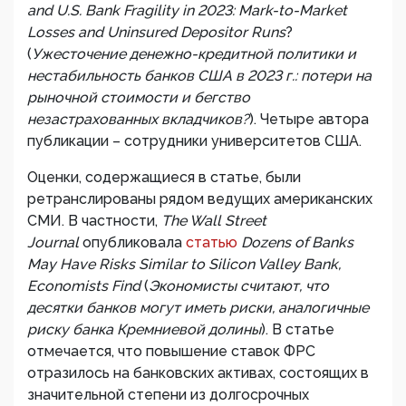
and U.S. Bank Fragility in 2023: Mark-to-Market
Losses and Uninsured Depositor Runs
?
(
Ужесточение денежно-кредитной политики и
нестабильность банков США в 2023 г.: потери на
рыночной стоимости и бегство
незастрахованных вкладчиков?
). Четыре автора
публикации – сотрудники университетов США.
Оценки, содержащиеся в статье, были
ретранслированы рядом ведущих американских
СМИ. В частности,
The Wall Street
Journal
опубликовала
статью
Dozens of Banks
May Have Risks Similar to Silicon Valley Bank,
Economists Find
(
Экономисты считают, что
десятки банков могут иметь риски, аналогичные
риску банка Кремниевой долины
). В статье
отмечается, что повышение ставок ФРС
отразилось на банковских активах, состоящих в
значительной степени из долгосрочных