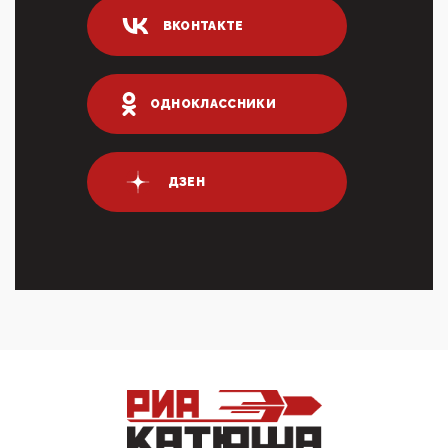
ИНН для переводов по СБП это первый шаг из
ВКОНТАКТЕ
логических двухЗаполнение ИНН при любых
переводах по ...
03:35, 10 Апреля 2026
Суммарное вознаграждение менеджменту в 15
ОДНОКЛАССНИКИ
крупных банках по итогам 2025 года превысило 63
млрд руб. ...
03:01, 10 Апреля 2026
Террорист и убийца Буданов вальяжно сообщил,
ДЗЕН
что союзники просили Киев не наносить удары по
энергети...
01:54, 10 Апреля 2026
ПрезидентПутинвчера вечером обьявил
Пасхальное перемирие с 16 часов субботы до конца
дня Воскресен...
01:09, 10 Апреля 2026
Цифроконцлагерь работает только на
входМошенники активно пользуются аккаунтами на
Госуслугах уме...
12:01, 10 Апреля 2026
Сионистское правительство благосклонно