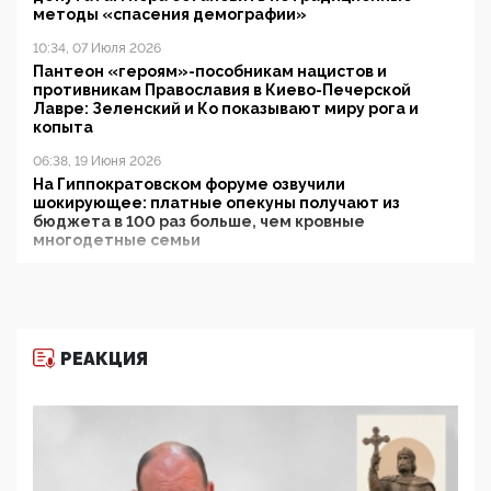
методы «спасения демографии»
10:34, 07 Июля 2026
Пантеон «героям»-пособникам нацистов и
противникам Православия в Киево-Печерской
Лавре: Зеленский и Ко показывают миру рога и
копыта
06:38, 19 Июня 2026
На Гиппократовском форуме озвучили
шокирующее: платные опекуны получают из
бюджета в 100 раз больше, чем кровные
многодетные семьи
05:00, 13 Июня 2026
Разбор учебника Обществознания под редакцией
Медведева: суверенитет, традиционные ценности
и немного двоемыслия
РЕАКЦИЯ
11:53, 09 Июня 2026
Прокуратура наконец увидела экстремистскую
деятельность ИИТО ЮНЕСКО в России, но
цифроглобалисты продолжают определять
повестку в образовании
09:43, 01 Июня 2026