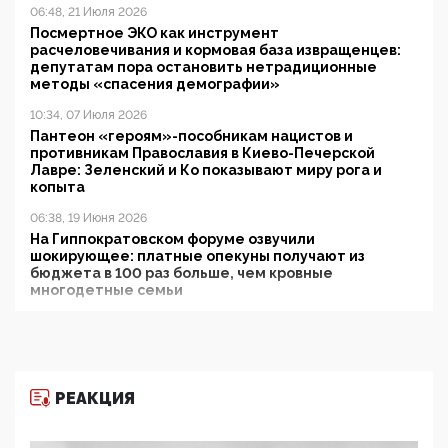
06:48, 21 Июля 2026
Посмертное ЭКО как инструмент
расчеловечивания и кормовая база извращенцев:
депутатам пора остановить нетрадиционные
методы «спасения демографии»
10:34, 07 Июля 2026
Пантеон «героям»-пособникам нацистов и
противникам Православия в Киево-Печерской
Лавре: Зеленский и Ко показывают миру рога и
копыта
06:38, 19 Июня 2026
На Гиппократовском форуме озвучили
шокирующее: платные опекуны получают из
бюджета в 100 раз больше, чем кровные
многодетные семьи
05:00, 13 Июня 2026
Разбор учебника Обществознания под редакцией
Медведева: суверенитет, традиционные ценности
и немного двоемыслия
РЕАКЦИЯ
11:53, 09 Июня 2026
Прокуратура наконец увидела экстремистскую
деятельность ИИТО ЮНЕСКО в России, но