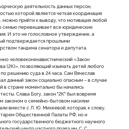
творческую деятельность данных персон,
остью которой является четкая координация
», можно прийти к выводу, что мотивация любой
ю семью перевешивает все юридические
ия. И это не голословное утверждение, а
рый подтверждается прошлыми
рством тандема сенатора и депутата.
енно человеконенавистнический «Закон
ва (2К)», позволяющий изымать детей любого
 по решению суда в 24 часа. Сам Вячеслав
ал данный закон социально опасным – в случае
й в стране моментально бы начались
есты. Слава Богу, закон "2К" был вовремя
ым законом о семейно-бытовом насилии
ли вместе с Л. Ю. Михеевой, которая, к слову,
етарем Общественной Палаты РФ, но и
ного государственного бюджетного научного
льский центр частного права им. С. С.