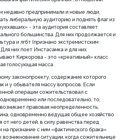
м недавно предпринимали и новые люди,
ть либеральную аудиторию и поднять флаг из
оуехавших» - эта аудитория составляет
ального большинства. Для них продолжается и
льтура и лгбт (признано экстремистским
Для них поет Инстасамка и для них
ывают Киркорова - это «креативный» класс
ая голосующая масса.
ному законопроекту, содержание которого
ак и у обывателя массу вопросов. Если
оенной операции сожительствовал с
одновременно или последовательно, то,
 возникает правовая неопределенность,
ина, одновременно ведущая общее хозяйство
 от него детей, в силу равенства перед
 на признание с ним «фактического брака».
к возникновения ситуации, когда сожительнице