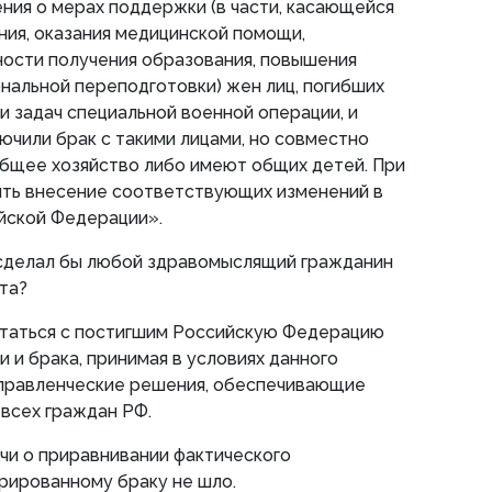
ния о мерах поддержки (в части, касающейся
ия, оказания медицинской помощи,
ости получения образования, повышения
нальной переподготовки) жен лиц, погибших
и задач специальной военной операции, и
ючили брак с такими лицами, но совместно
общее хозяйство либо имеют общих детей. При
ть внесение соответствующих изменений в
йской Федерации».
 сделал бы любой здравомыслящий гражданин
та?
таться с постигшим Российскую Федерацию
 и брака, принимая в условиях данного
правленческие решения, обеспечивающие
 всех граждан РФ.
ечи о приравнивании фактического
рированному браку не шло.