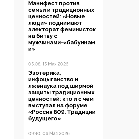
Манифест против
семьи и традиционных
ценностей: «Новые
люди» поднимают
электорат феминисток
на битву с
мужчинами-«бабуинам
и»
05:08, 15 Мая 2026
Эзотерика,
инфоцыганство и
лженаука под ширмой
защиты традиционных
ценностей: кто и с чем
выступал на форуме
«Россия 809. Традиции
будущего»
09:40, 06 Мая 2026