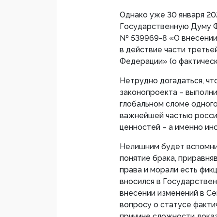
Однако уже 30 января 202
Государственную Думу Ф
№ 539969-8 «О внесении
в действие части третье
Федерации» (о фактическ
Нетрудно догадаться, чт
законопроекта – выполни
глобальном сломе одного
важнейшей частью росси
ценностей – а именно инс
Нелишним будет вспомнит
понятие брака, приравня
права и морали есть фик
вносился в Государствен
внесении изменений в С
вопросу о статусе факти
причине сложности доказ