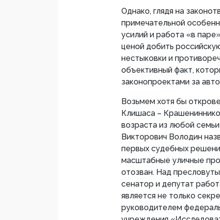
Однако, глядя на законо
примечательной особенн
усилий и работа «в паре
ценой добить российску
нестыковки и противореч
объективный факт, кото
законопроектами за авто
Возьмем хотя бы откров
Клишаса – Крашениннико
возраста из любой семьи
Викторович Володин назв
первых судебных решени
масштабные уличные прот
отозван. Над пресловут
сенатор и депутат работа
является не только секр
руководителем федераль
учреждения «Исследовате