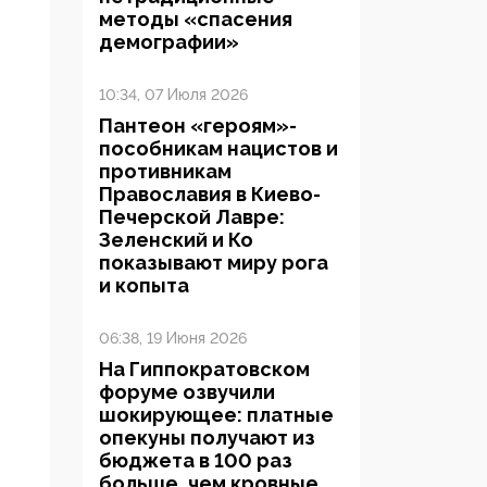
методы «спасения
демографии»
10:34, 07 Июля 2026
Пантеон «героям»-
пособникам нацистов и
противникам
Православия в Киево-
Печерской Лавре:
Зеленский и Ко
показывают миру рога
и копыта
06:38, 19 Июня 2026
На Гиппократовском
форуме озвучили
шокирующее: платные
опекуны получают из
бюджета в 100 раз
больше, чем кровные