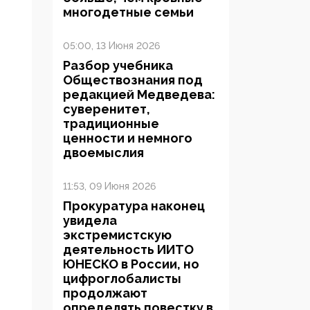
многодетные семьи
05:00, 13 Июня 2026
Разбор учебника
Обществознания под
редакцией Медведева:
суверенитет,
традиционные
ценности и немного
двоемыслия
11:53, 09 Июня 2026
Прокуратура наконец
увидела
экстремистскую
деятельность ИИТО
ЮНЕСКО в России, но
цифроглобалисты
продолжают
определять повестку в