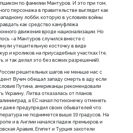
 пшиком по фамилии Мантуров. И это при том,
ного персонажа в правительстве выглядит как
ападному лобби, которую в условиях войны
равдать как средство камуфляжа
онного движения вроде национализации. Но
лось –а Мантуров случился вместе с
инули утешительную косточку в виде
ур и кроликов на приусадебных участках (те,
ь, и так делал это без всяких разрешений).
России решительных шагов не меньше нас с
идент Вучич обещал западу смерть в аду если
 условия Путина, американцы рекомендовали
ь Украину, Литва отказалась от планов
алининград, а ЕС начал потихонечку отменять
 и даже предупредил своих обывателей что
мпература не поднимется выше 19 градусов. На
ропе и в Англии начался падеж премьеров и
овская Аравия, Египет и Турция захотели