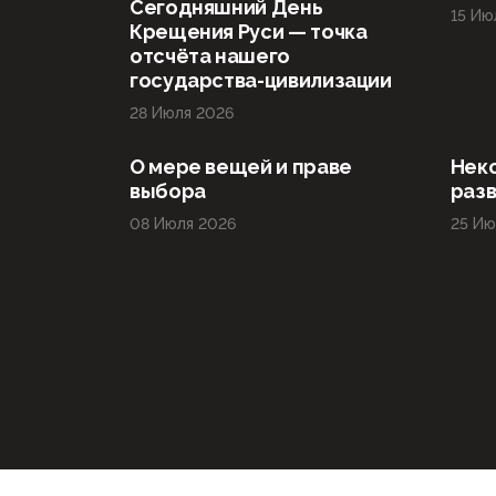
Сегодняшний День
15 Ию
Крещения Руси — точка
отсчёта нашего
государства-цивилизации
28 Июля 2026
О мере вещей и праве
Нек
выбора
раз
08 Июля 2026
25 Ию