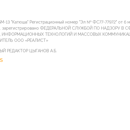
М-13 "Катюша" Регистрационный номер "Эл № ФС77-77972" от 6 
г. зарегистрировано ФЕДЕРАЛЬНОЙ СЛУЖБОЙ ПО НАДЗОРУ В С
И, ИНФОРМАЦИОННЫХ ТЕХНОЛОГИЙ И МАССОВЫХ КОММУНИКА
ИТЕЛЬ ООО «РЕАЛИСТ»
ЫЙ РЕДАКТОР ЦЫГАНОВ А.Б.
S