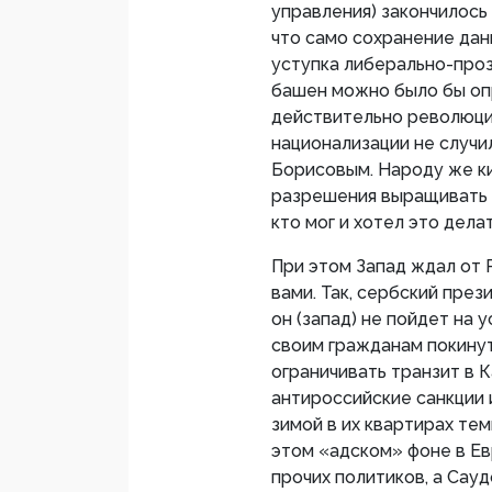
управления) закончилось
что само сохранение дан
уступка либерально-проз
башен можно было бы оп
действительно революци
национализации не случи
Борисовым. Народу же к
разрешения выращивать к
кто мог и хотел это делат
При этом Запад ждал от 
вами. Так, сербский през
он (запад) не пойдет на
своим гражданам покинут
ограничивать транзит в К
антироссийские санкции
зимой в их квартирах те
этом «адском» фоне в Ев
прочих политиков, а Сауд