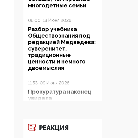
многодетные семьи
05:00, 13 Июня 2026
Разбор учебника
Обществознания под
редакцией Медведева:
суверенитет,
традиционные
ценности и немного
двоемыслия
11:53, 09 Июня 2026
Прокуратура наконец
увидела
экстремистскую
деятельность ИИТО
ЮНЕСКО в России, но
цифроглобалисты
РЕАКЦИЯ
продолжают
определять повестку в