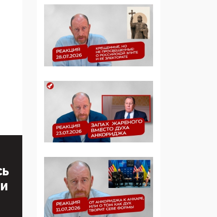
образовании
09:43, 01 Июня 2026
5G за счет здоровья
граждан: Минцифры
намерено отобрать у
регионов и
муниципалитетов право
защищать жилые дома
и социальные объекты
от ЭМИ
05:58, 26 Мая 2026
Роскомнадзор
освободили от борца с
СЬ
деструктивным и
опасным контентом
ТИ
07:39, 25 Мая 2026