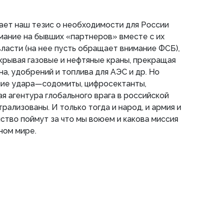
ает наш тезис о необходимости для России
мание на бывших «партнеров» вместе с их
власти (на нее пусть обращает внимание ФСБ),
екрывая газовые и нефтяные краны, прекращая
а, удобрений и топлива для АЭС и др. Но
ние удара—содомиты, цифросектанты,
ая агентура глобального врага в российской
рализованы. И только тогда и народ, и армия и
тво поймут за что мы воюем и какова миссия
ном мире.