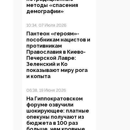
методы «спасения
демографии»
10:34, 07 Июля 2026
Пантеон «героям»-
пособникам нацистов и
противникам
Православия в Киево-
Печерской Лавре:
Зеленский и Ко
показывают миру рога
и копыта
06:38, 19 Июня 2026
На Гиппократовском
форуме озвучили
шокирующее: платные
опекуны получают из
бюджета в 100 раз
больше, чем кровные